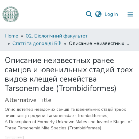
(current)
Log In
Communities
Home
02. Біологічний факультет
&
Статті та доповіді БФ
Описание неизвестных ранее самцов и ювенильных стадий трех видов клещей семейства Tarsonemidae (Trombidiformes)
Collections
Описание неизвестных ранее
All of DSpace
самцов и ювенильных стадий трех
видов клещей семейства
Statistics
Tarsonemidae (Trombidiformes)
Alternative Title
Опис дотепер невідомих самців та ювенільних стадій трьох
видів кліщів родини Tarsonemidae (Trombidiformes)
A Description of Formerly Unknown Males and Juvenile Stages of
Three Tarsonemid Mite Species (Trombidiformes)