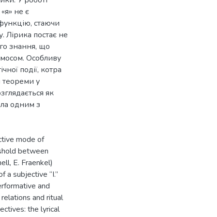
«я» не є
функцію, стаючи
. Лірика постає не
ого знання, що
мосом. Особливу
чної події, котра
и теореми у
зглядається як
ала одним з
nctive mode of
eshold between
ell, E. Fraenkel)
f a subjective “I.”
erformative and
relations and ritual
ctives: the lyrical