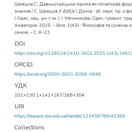
Шевцов С. Давньогрецька лірика як початкова фор
знання / С. Шевцов // Δόξα / Докса : зб. наук. пр. з фі
/ Одес. нац. ун-т ім. І. І. Мечникова, Одес. гуманіт. тра
Акваторія, 2025. – Вип. 1(43) : Філософія та сучасна 
сенсів. – С. 6–23.
DOI
https://doi.org/10.18524/2410-2601.2025.1(43).346
ORCID:
https://orcid.org/0000-0001-6096-4846
УДК
101+130.1+141+167/168+304
URI
https://dspace.onu.edu.ua/handle/123456789/43368
Collections