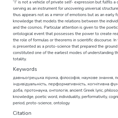
“I” is not a vehicle of private self- expression but fulfils a 
serving as an instrument for uncovering universal structure
thus appears not as a mirror of emotions but as an early fo
knowledge that models the relations between the individ
and the cosmos. Particular attention is given to the poeti
ontological event that possesses the power to create rea
the role of formulas or theorems in scientific discourse. In 
is presented as a proto-science that prepared the ground
constituted one of the earliest modes of understanding th
totality.
Keywords
давньогрецька лірика
,
філософія
,
наукове знання
,
п
індивідуальність
,
перформативність
,
когнітивна фу
доба
,
протонаука
,
онтологія
,
ancient Greek lyric
,
philos
knowledge
,
poetic word
,
individuality
,
performativity
,
cogni
period
,
proto-science
,
ontology
Citation