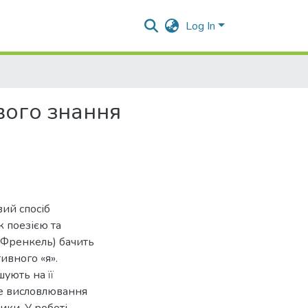
Log In
вого знання
вий спосіб
ж поезією та
. Френкель) бачить
ивного «я».
шують на її
не висловлювання
ики. У роботі