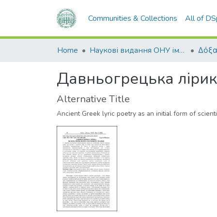
Communities & Collections
All of D
Home
Наукові видання ОНУ імені І. І. Мечникова
Δόξα
Давньогрецька лірик
Alternative Title
Ancient Greek lyric poetry as an initial form of scien