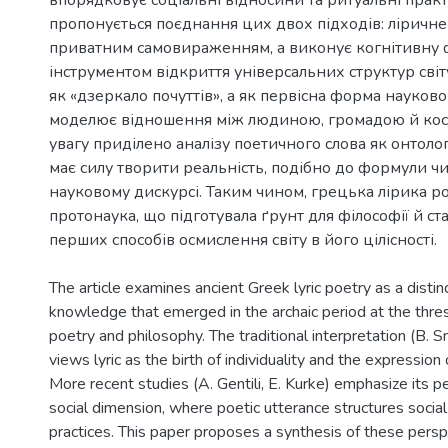
пропонується поєднання цих двох підходів: ліричне 
приватним самовираженням, а виконує когнітивну 
інструментом відкриття універсальних структур світу
як «дзеркало почуттів», а як первісна форма науков
моделює відношення між людиною, громадою й кос
увагу приділено аналізу поетичного слова як онтологі
має силу творити реальність, подібно до формули ч
науковому дискурсі. Таким чином, грецька лірика ро
протонаука, що підготувала ґрунт для філософії й ст
The article examines ancient Greek lyric poetry as a disti
knowledge that emerged in the archaic period at the thr
poetry and philosophy. The traditional interpretation (B. Sn
views lyric as the birth of individuality and the expression o
More recent studies (A. Gentili, E. Kurke) emphasize its p
social dimension, where poetic utterance structures social 
practices. This paper proposes a synthesis of these perspe