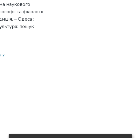
ма наукового
лософії та філології
диція. – Одеса :
культура: пошук
327