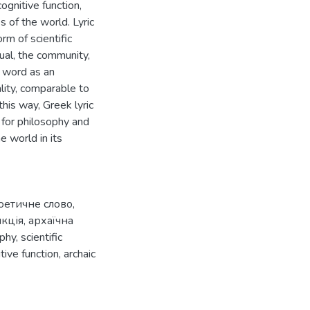
cognitive function,
s of the world. Lyric
rm of scientific
ual, the community,
c word as an
lity, comparable to
this way, Greek lyric
 for philosophy and
e world in its
оетичне слово
,
нкція
,
архаїчна
ophy
,
scientific
tive function
,
archaic