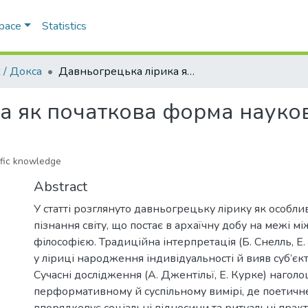
Space
Statistics
 / Докса
Давньогрецька лірика як початкова форма наукового знання
а як початкова форма науко
tific knowledge
Abstract
У статті розглянуто давньогрецьку лірику як особли
пізнання світу, що постає в архаїчну добу на межі мі
філософією. Традиційна інтерпретація (Б. Снелль, Е
у ліриці народження індивідуальності й вияв суб’єкт
Сучасні дослідження (А. Джентільї, Е. Курке) наголо
перформативному й суспільному вимірі, де поетич
впорядковує соціальні відносини та ритуальні практ