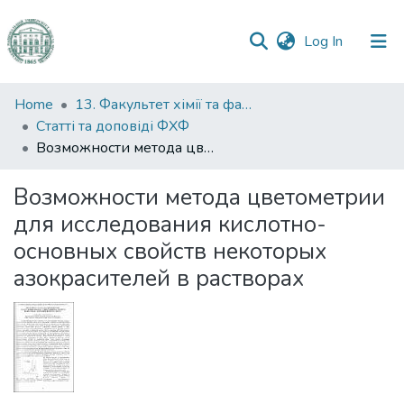
(current)
Log In
Communities
Home
13. Факультет хімії та фармації
&
Статті та доповіді ФХФ
Collections
Возможности метода цветометрии для исследования кислотно-основных свойств некоторых азокрасителей в растворах
All of DSpace
Возможности метода цветометрии
для исследования кислотно-
Statistics
основных свойств некоторых
азокрасителей в растворах