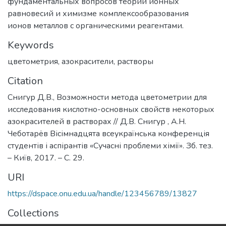
фундаментальных вопросов теории ионных
равновесий и химизме комплексообразования
ионов металлов с органическими реагентами.
Keywords
цветометрия
,
азокрасители
,
растворы
Citation
Снигур Д.В., Возможности метода цветометрии для
исследования кислотно-основных свойств некоторых
азокрасителей в растворах // Д.В. Снигур , А.Н.
Чеботарёв Вісімнадцята всеукраїнська конференція
студентів і аспірантів «Сучасні проблеми хімії». Зб. тез.
– Київ, 2017. – С. 29.
URI
https://dspace.onu.edu.ua/handle/123456789/13827
Collections