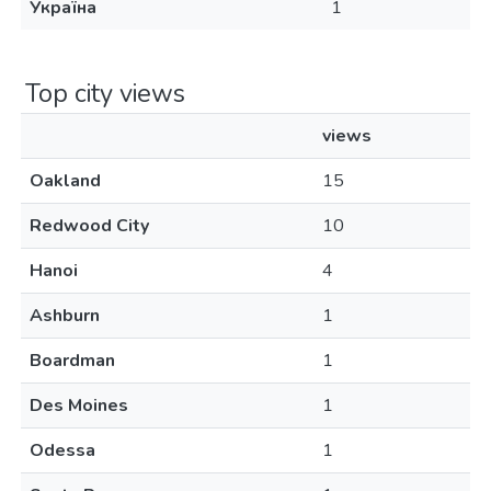
Україна
1
Top city views
views
Oakland
15
Redwood City
10
Hanoi
4
Ashburn
1
Boardman
1
Des Moines
1
Odessa
1