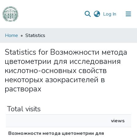
(current)
Log In
Communities
Home
Statistics
&
Collections
Statistics for Возможности метода
цветометрии для исследования
All of DSpace
кислотно-основных свойств
некоторых азокрасителей в
растворах
Total visits
views
Возможности метода цветометрии для