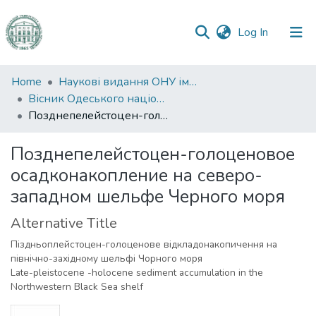
(current)
Log In
Communities
Home
Наукові видання ОНУ імені І. І. Мечникова
&
Вісник Одеського національного університету. Географічні та геологічні науки
Collections
Позднепелейстоцен-голоценовое осадконакопление на северо-западном шельфе Черного моря
All of DSpace
Позднепелейстоцен-голоценовое
осадконакопление на северо-
Statistics
западном шельфе Черного моря
Alternative Title
Піздньоплейстоцен-голоценове відкладонакопичення на
північно-західному шельфі Чорного моря
Late-pleistocene -holocene sediment accumulation in the
Northwestern Black Sea shelf