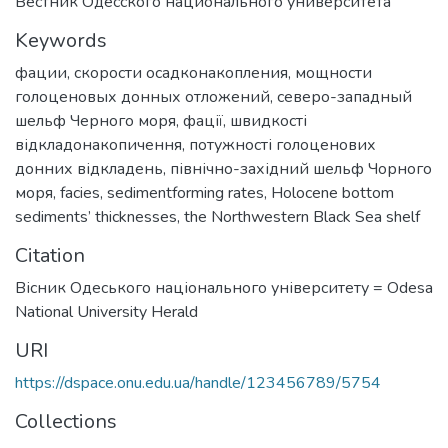
Вестник Одесского национального университета
Keywords
фации
,
скорости осадконакопления
,
мощности
голоценовых донных отложений
,
северо-западный
шельф Черного моря
,
фації
,
швидкості
відкладонакопичення
,
потужності голоценових
донних відкладень
,
північно-західний шельф Чорного
моря
,
facies
,
sedimentforming rates
,
Holocene bottom
sediments’ thicknesses
,
the Northwestern Black Sea shelf
Citation
Вісник Одеського національного університету = Odesa
National University Herald
URI
https://dspace.onu.edu.ua/handle/123456789/5754
Collections