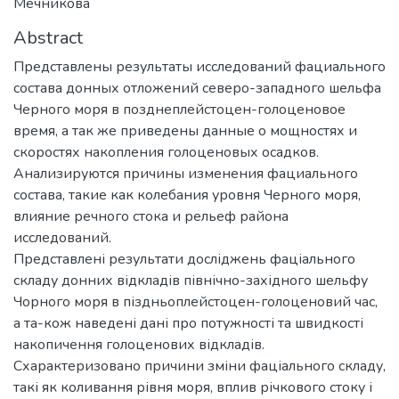
Мечникова
Abstract
Представлены результаты исследований фациального
состава донных отложений северо-западного шельфа
Черного моря в позднеплейстоцен-голоценовое
время, а так же приведены данные о мощностях и
скоростях накопления голоценовых осадков.
Анализируются причины изменения фациального
состава, такие как колебания уровня Черного моря,
влияние речного стока и рельеф района
исследований.
Представлені результати досліджень фаціального
складу донних відкладів північно-західного шельфу
Чорного моря в піздньоплейстоцен-голоценовий час,
а та-кож наведені дані про потужності та швидкості
накопичення голоценових відкладів.
Схарактеризовано причини зміни фаціального складу,
такі як коливання рівня моря, вплив річкового стоку і