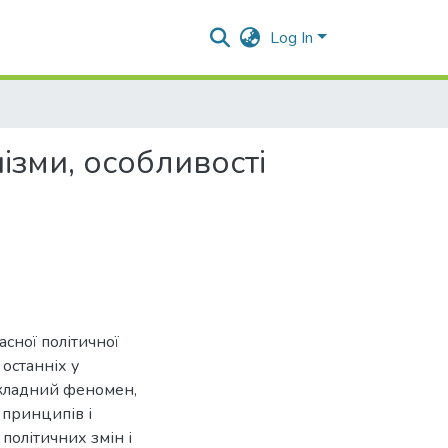
Log In
нізми, особливості
сної політичної
останніх у
 складний феномен,
 принципів і
політичних змін і