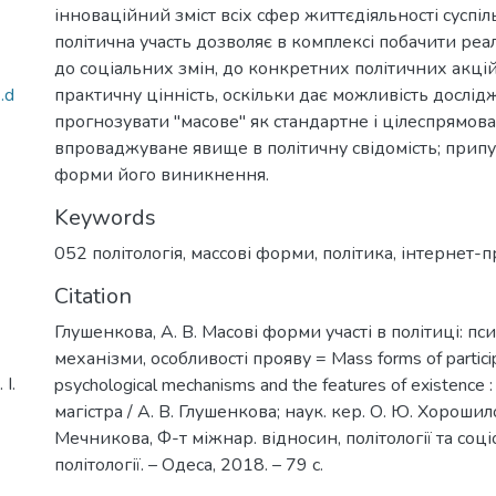
інноваційний зміст всіх сфер життєдіяльності суспіл
політична участь дозволяє в комплексі побачити реа
до соціальних змін, до конкретних політичних акці
.d
практичну цінність, оскільки дає можливість дослідж
прогнозувати "масове" як стандартне і цілеспрямов
впроваджуване явище в політичну свідомість; припус
форми його виникнення.
Keywords
052 політологія
,
массові форми
,
політика
,
інтернет-п
Citation
Глушенкова, А. В. Масові форми участі в політиці: пс
механізми, особливості прояву = Mass forms of participat
І.
psychological mechanisms and the features of existence
магістра / А. В. Глушенкова; наук. кер. О. Ю. Хорошилов
Мечникова, Ф-т міжнар. відносин, політології та соціо
політології. – Одеса, 2018. – 79 с.