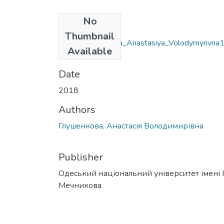
No
Files
Thumbnail
052_Hlushenkova_Anastasiya_Volodymyrivna1
Available
ocx
(42.88 KB)
Date
2018
Authors
Глушенкова, Анастасія Володимирівна
Publisher
Одеський національний університет імені І. 
Мечникова