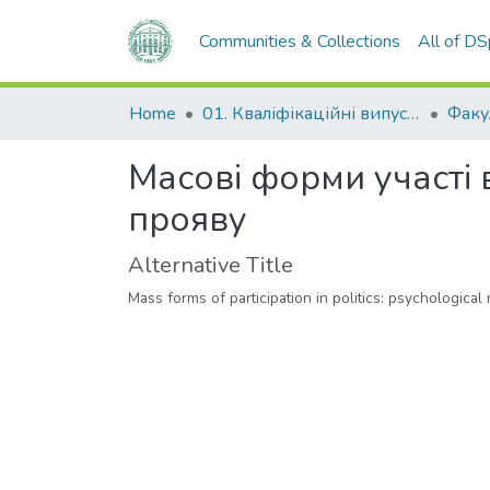
Communities & Collections
All of D
Home
01. Кваліфікаційні випускні роботи здобувачів вищої освіти
Масові форми участі в
прояву
Alternative Title
Mass forms of participation in politics: psychologica