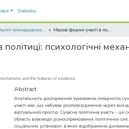
Space
Statistics
Факультет міжнародних відносин, політології та соціології
Масові форми участі в політиці: психологічні механізми, особливості прояву
 політиці: психологічні меха
l mechanisms and the features of existence
Abstract
Акутальність дослідження зумовлена складністю суча
участі мас, що набуває розповсюдження через вихід 
віртуальний простір. Сучасна політична участь - це
область взаємодії різноспрямованих політичних сил,
соціальних установок, в яких відображена динаміка 