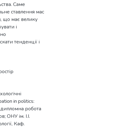
ьства. Саме
льне ставлення мас
й, що має велику
увати і
ано
кати тенденції і
ростір
ихологічні
ion in politics:
 : дипломна робота
; ОНУ ім. І.І.
логії, Каф.