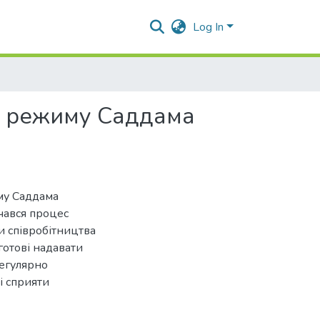
Log In
ня режиму Саддама
иму Саддама
очався процес
и співробітництва
отові надавати
регулярно
і сприяти