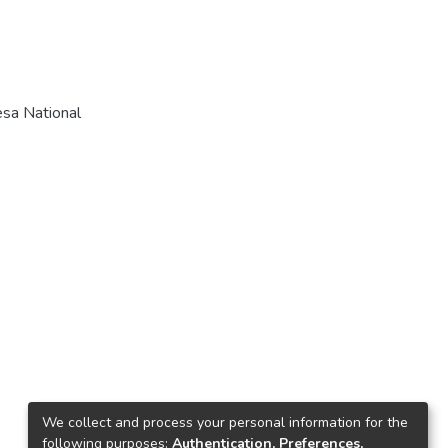
sa National
We collect and process your personal information for the
following purposes:
Authentication, Preferences,