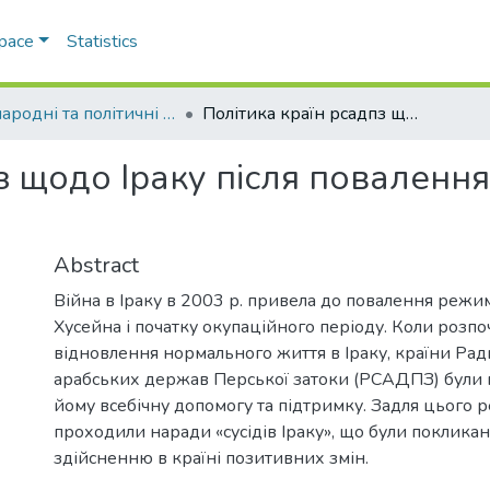
Space
Statistics
Міжнародні та політичні дослідження
Політика країн рсадпз щодо Іраку після повалення режиму Саддама Хусейна
пз щодо Іраку після повален
Abstract
Війна в Іраку в 2003 р. привела до повалення реж
Хусейна і початку окупаційного періоду. Коли розп
відновлення нормального життя в Іраку, країни Рад
арабських держав Перської затоки (РСАДПЗ) були г
йому всебічну допомогу та підтримку. Задля цього 
проходили наради «сусідів Іраку», що були покликан
здійсненню в країні позитивних змін.