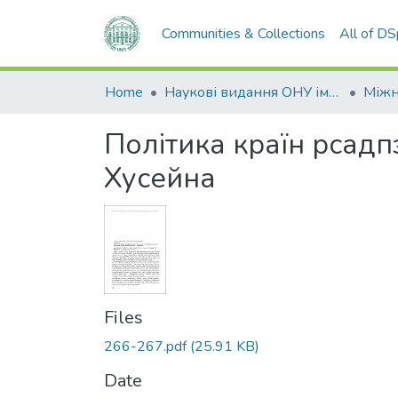
Communities & Collections
All of D
Home
Наукові видання ОНУ імені І. І. Мечникова
Політика країн рсад
Хусейна
Files
266-267.pdf
(25.91 KB)
Date