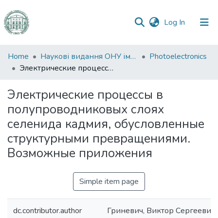
(current)
Log In
Communities
Home
Наукові видання ОНУ імені І. І. Мечникова
Photoelectronics
&
Электрические процессы в полупроводниковых слоях селенида кадмия, обусловленные структурными превращениями. Возможные приложения
Collections
Электрические процессы в
All of DSpace
полупроводниковых слоях
селенида кадмия, обусловленные
Statistics
структурными превращениями.
Возможные приложения
Simple item page
dc.contributor.author
Гриневич, Виктор Сергеевич