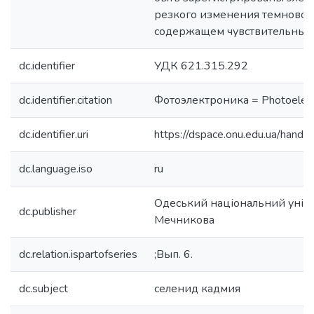
резкого изменения темнового
содержащем чувствительный 
dc.identifier
УДК 621.315.292
dc.identifier.citation
Фотоэлектроника = Photoelect
dc.identifier.uri
https://dspace.onu.edu.ua/han
dc.language.iso
ru
Одеський національний універс
dc.publisher
Мечникова
dc.relation.ispartofseries
;Вып. 6.
dc.subject
селенид кадмия