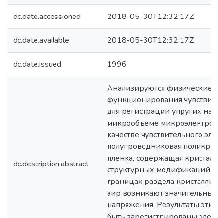
dc.date.accessioned
2018-05-30T12:32:17Z
dc.date.available
2018-05-30T12:32:17Z
dc.date.issued
1996
Анализируются физические у
функционирования чувствите
для регистрации упругих на
микрообъеме микроэлектрон
качестве чувствительного эле
полупроводниковая поликрис
пленка, содержащая кристал
dc.description.abstract
структурных модификаций CdS
границах раздела кристалли
аир возникают значительные
напряжения. Результаты этих
быть зарегистрированы элек