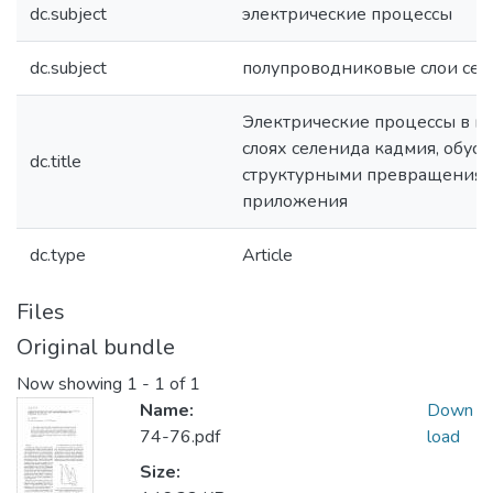
dc.subject
электрические процессы
dc.subject
полупроводниковые слои сел
Электрические процессы в 
слоях селенида кадмия, обус
dc.title
структурными превращения
приложения
dc.type
Article
Files
Original bundle
Now showing
1 - 1 of 1
Name:
Down
74-76.pdf
load
Size: