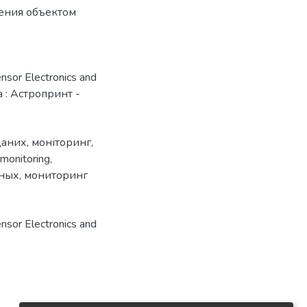
ения объектом
sor Electronics and
а : Астропринт -
даних
,
моніторинг
,
monitoring
,
нных
,
мониторинг
sor Electronics and