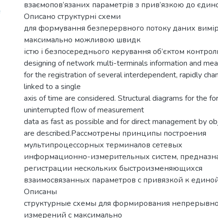
взаємопов’язаних параметрів з прив’язкою до єдиної 
Описано структурні схеми
для формування безперервного потоку даних вимі
максимально можливою швидк
істю і безпосереднього керування об’єктом контролю.
designing of network multi-terminals information and m
for the registration of several interdependent, rapidly ch
linked to a single
axis of time are considered. Structural diagrams for the fo
uninterrupted flow of measurement
data as fast as possible and for direct management by ob
are described.Рассмотрены принципы построения
мультипроцессорных терминалов сетевых
информационно-измерительных систем, предназн
регистрации нескольких быстроизменяющихся
взаимосвязанных параметров с привязкой к единой
Описаны
структурные схемы для формирования непрерывно
измерений с максимально