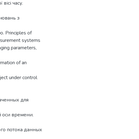
вісі часу.
рювань з
 Principles of
easurement systems
anging parameters,
rmation of an
ject under control
аченных для
 оси времени.
го потока данных