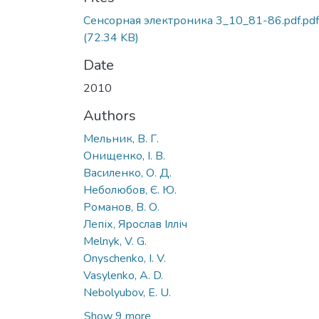
Сенсорная электроника 3_10_81-86.pdf.pdf
(72.34 KB)
Date
2010
Authors
Мельник, В. Г.
Онищенко, І. В.
Василенко, О. Д.
Неболюбов, Є. Ю.
Романов, В. О.
Лепіх, Ярослав Ілліч
Melnyk, V. G.
Onyschenko, I. V.
Vasylenko, A. D.
Nebolyubov, E. U.
Show 9 more