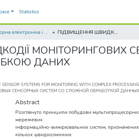
Space
Statistics
Сенсорна електроніка і мікросистемні технології
ПІДВИЩЕННЯ ШВИДКОДІЇ МОНІТОРИНГОВИХ СЕНСОРНИХ СИСТЕМ ЗІ СКЛАДНОЮ ОБРОБКОЮ ДАНИХ
КОДІЇ МОНІТОРИНГОВИХ С
ОБКОЮ ДАНИХ
HE SENSOR SYSTEMS FOR MONITORING WITH COMPLEX PROCESSING
ВЫХ СЕНСОРНЫХ СИСТЕМ СО СЛОЖНОЙ ОБРАБОТКОЙ ДАННЫ
Abstract
Розглянуто принципи побудови мультипроцесорних
мережевих
інформаційно-вимірювальних систем, призначених 
кількох швидкозмінних