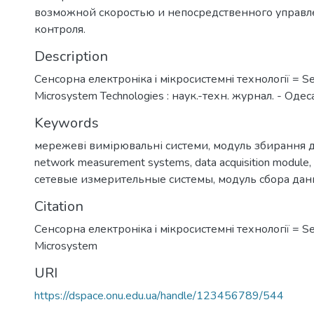
возможной скоростью и непосредственного управл
контроля.
Description
Сенсорна електронiка i мiкросистемнi технологiї = Sen
Microsystem Technologies : наук.-техн. журнал. - Одес
Keywords
мережеві вимірювальні системи
,
модуль збирання 
network measurement systems
,
data acquisition module
,
сетевые измерительные системы
,
модуль сбора да
Citation
Сенсорна електронiка i мiкросистемнi технологiї = Sen
Microsystem
URI
https://dspace.onu.edu.ua/handle/123456789/544