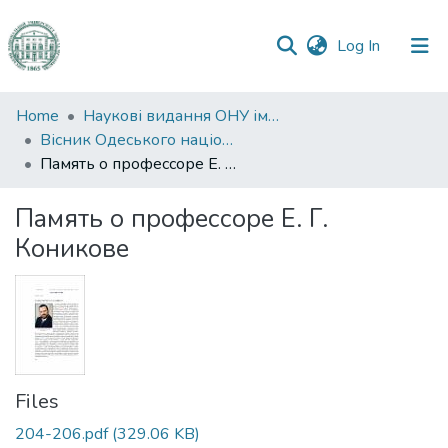
(current)
Log In
Communities
Home
Наукові видання ОНУ імені І. І. Мечникова
&
Вісник Одеського національного університету. Географічні та геологічні науки
Collections
Память о профессоре Е. Г. Коникове
All of DSpace
Память о профессоре Е. Г.
Коникове
Statistics
Files
204-206.pdf
(329.06 KB)