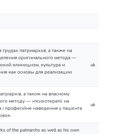
 трудах патриархов, а также на
деления оригинального метода —
бокий клиницизм, культура и
uk
ния как основы для реализации
патріархів, а також на власному
ого методу — «психотерапії на
uk
 і професійне наведення у пацієнта
овок.
ks of the patriarchs as well as his own