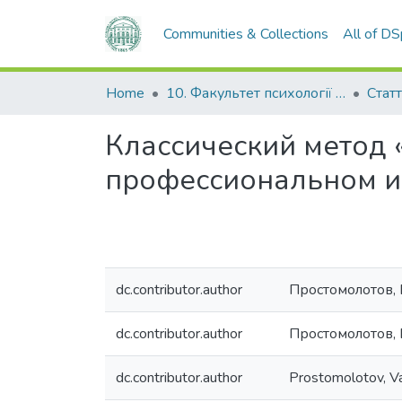
Communities & Collections
All of D
Home
10. Факультет психології та соціальної роботи
Стат
Классический метод 
профессиональном и
dc.contributor.author
Простомолотов,
dc.contributor.author
Простомолотов,
dc.contributor.author
Prostomolotov, Val