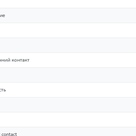
ие
чний контакт
сть
 contact