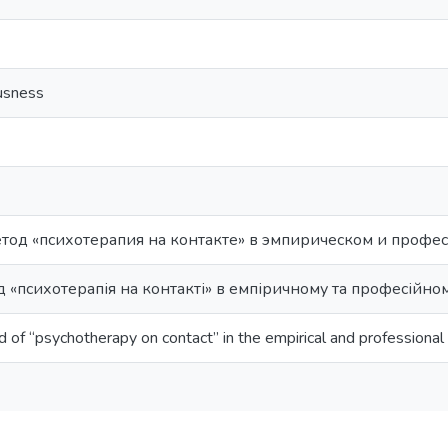
usness
етод «психотерапия на контакте» в эмпирическом и проф
 «психотерапія на контакті» в емпіричному та професійно
d of “psychotherapy on contact” in the empirical and professiona