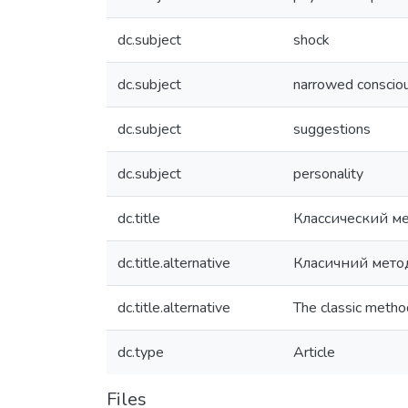
dc.subject
shock
dc.subject
narrowed conscio
dc.subject
suggestions
dc.subject
personality
dc.title
Классический м
dc.title.alternative
Класичний метод
dc.title.alternative
The classic metho
dc.type
Article
Files