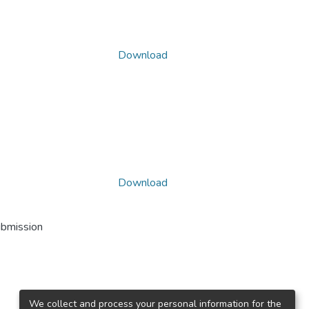
Download
Download
ubmission
We collect and process your personal information for the