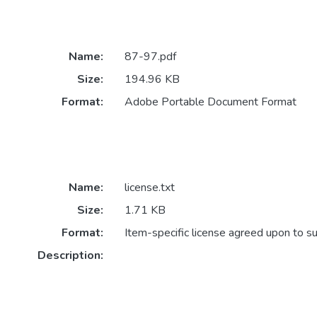
Name:
87-97.pdf
Size:
194.96 KB
Format:
Adobe Portable Document Format
Name:
license.txt
Size:
1.71 KB
Format:
Item-specific license agreed upon to s
Description: