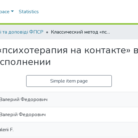
Space
Statistics
ті та доповіді ФПСР
Классический метод «психотерапия на контакте» в эмпирическом и профессиональном исполнении
«психотерапия на контакте» 
сполнении
Simple item page
 Валерий Федорович
 Валерій Федорович
erii F.