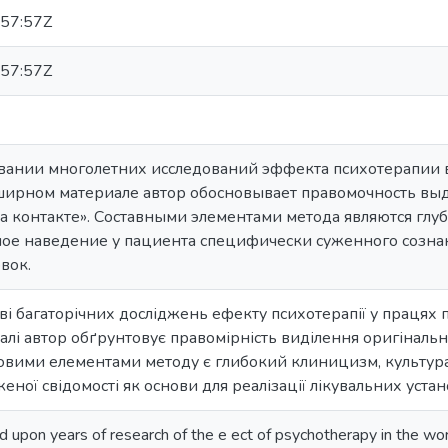
57:57Z
57:57Z
овании многолетних исследований эффекта психотерапии в
ширном материале автор обосновывает правомочность вы
а контакте». Составными элементами метода являются глу
ое наведение у пациента специфически суженного созна
вок.
таві багаторічних досліджень ефекту психотерапії у працях 
алі автор обґрунтовує правомірність виділення оригінальн
довими елементами методу є глибокий клиницизм, культура
ної свідомості як основи для реалізації лікувальних устан
ed upon years of research of the e ect of psychotherapy in the wor