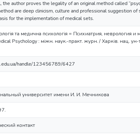
, the author proves the legality of an original method called “p
thod are deep clinicism, culture and professional suggestion of 
basis for the implementation of medical sets.
ологія та медична психологія = Психиатрия, неврология и 
cal Psychology : міжн. наук.-практ. журн. / Харків. нац. ун-т ім
nu.edu.ua/handle/123456789/6427
нальный университет имени И. И. Мечникова
97.
ческий контакт