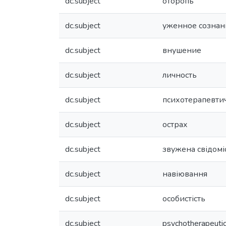
dc.subject
оторопь
dc.subject
уженное сознан
dc.subject
внушение
dc.subject
личность
dc.subject
психотерапевти
dc.subject
острах
dc.subject
звужена свідомі
dc.subject
навіювання
dc.subject
особистість
dc.subject
psychotherapeutic