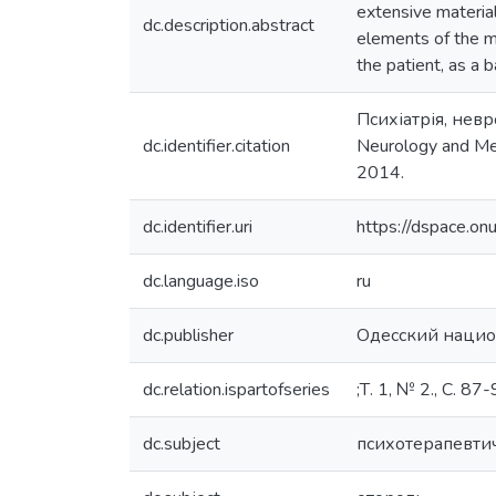
extensive material
dc.description.abstract
elements of the me
the patient, as a 
Психіатрія, невр
dc.identifier.citation
Neurology and Medi
2014.
dc.identifier.uri
https://dspace.o
dc.language.iso
ru
dc.publisher
Одесский нацио
dc.relation.ispartofseries
;Т. 1, № 2., С. 87-
dc.subject
психотерапевти