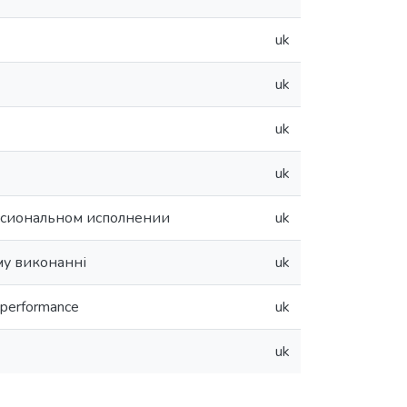
uk
uk
uk
uk
ессиональном исполнении
uk
му виконанні
uk
l performance
uk
uk