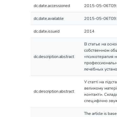
dc.date.accessioned
2015-05-06T09:
dc.date.available
2015-05-06T09:
dc.date.issued
2014
В статье на осн
собственном об
dc.description.abstract
«психотерапия н
профессиональн
лечебных устано
У статті на підс
великому матері
dc.description.abstract
контакті». Скла
специфічно звуже
The article is bas