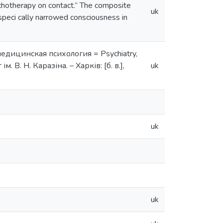
sychotherapy on contact.” The composite
uk
speci cally narrowed consciousness in
медицинская психология = Psychiatry,
. В. Н. Каразіна. – Харків: [б. в.],
uk
uk
uk