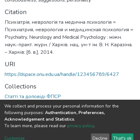
Citation
Психіатрія, неврологія та медична психологія =
Психиатрия, неврология и медицинская психология =
Psychiatry, Neurology and Medical Psychology : міжн.
наук.-практ. журн. / Харків. нац. ун-т ім. В. Н. Каразіна.
– Харків: [б. в.], 2014.
URI
https://dspace.onu.edu.ua/handle/123456789/6427
Collections
Статті та доповіді ФПСР
We collect and process your personal information for the
Full item page
following purposes:
Authentication, Preferences,
Acknowledgement and Statistics
.
To learn more, please read our
privacy policy
.
DSpace software
copyright © 2009-2026
LYRASIS
Cookie
Privacy
End User
Send
Customize
Decline
That's ok