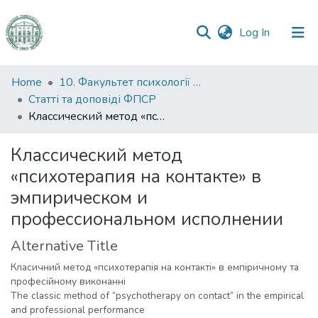
(current)
Log In
Communities
Home
10. Факультет психології та соціальної роботи
&
Статті та доповіді ФПСР
Collections
Классический метод «психотерапия на контакте» в эмпирическом и профессиональном исполнении
All of DSpace
Классический метод
«психотерапия на контакте» в
Statistics
эмпирическом и
профессиональном исполнении
Alternative Title
Класичний метод «психотерапія на контакті» в емпіричному та
професійному виконанні
The classic method of “psychotherapy on contact” in the empirical
and professional performance