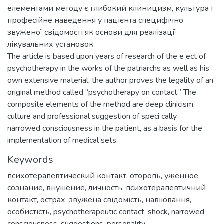
елементами методу є глибокий клиницизм, культура і
професійне наведення у пацієнта специфічно
звуженої свідомості як основи для реалізації
лікувальних установок.
The article is based upon years of research of the e ect of
psychotherapy in the works of the patriarchs as well as his
own extensive material, the author proves the legality of an
original method called “psychotherapy on contact.” The
composite elements of the method are deep clinicism,
culture and professional suggestion of speci cally
narrowed consciousness in the patient, as a basis for the
implementation of medical sets.
Keywords
психотерапевтический контакт
,
оторопь
,
уженное
сознание
,
внушение
,
личность
,
психотерапевтичний
контакт
,
острах
,
звужена свідомість
,
навіювання
,
особистість
,
psychotherapeutic contact
,
shock
,
narrowed
consciousness
,
suggestions
,
personality