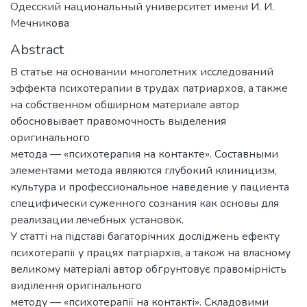
Одесский национальный университет имени И. И.
Мечникова
Abstract
В статье на основании многолетних исследований
эффекта психотерапии в трудах патриархов, а также
на собственном обширном материале автор
обосновывает правомочность выделения
оригинального
метода — «психотерапия на контакте». Составными
элементами метода являются глубокий клиницизм,
культура и профессиональное наведение у пациента
специфически суженного сознания как основы для
реализации лечебных установок.
У статті на підставі багаторічних досліджень ефекту
психотерапії у працях патріархів, а також на власному
великому матеріалі автор обґрунтовує правомірність
виділення оригінального
методу — «психотерапії на контакті». Складовими