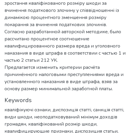
зростання кваліфікованого розміру шкоди за
вчинення податкового злочину у співвідношенні із
динамікою процентного зменшення розміру
покарання за вчинення податкових злочинів.
Согласно разработанной авторской методике, было
рассчитано процентное соотношение
квалифицированного размера вреда и уголовного
наказания в виде штрафа в соответствии с частью 1 и
частью 2 статьи 212 УК.
Предлагается изменить критерии расчёта
причинённого налоговыми преступлениями вреда и
установленного наказания в виде штрафа, взяв за
основу размер минимальной заработной платы.
Keywords
кваліфікуючі ознаки
,
диспозиція статті
,
санкція статті
,
види шкоди
,
неоподатковуваний мінімум доходів
громадян
,
кваліфікований розмір шкоди
,
квалифицирующие признаки
,
диспозиция статьи
,