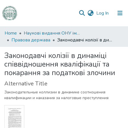
(current)
Log In
Communities
Home
Наукові видання ОНУ імені І. І. Мечникова
&
Правова держава
Законодавчі колізії в динаміці співвідношення кваліфікації та покарання за податкові злочини
Collections
Законодавчі колізії в динаміці
All of DSpace
співвідношення кваліфікації та
покарання за податкові злочини
Statistics
Alternative Title
Законодательные коллизии в динамике соотношения
квалификации и наказания за налоговые преступления