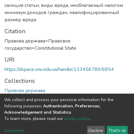
санкция статьи
,
виды вреда
,
необлагаемый налогом
минимум доходов граждан
,
квалифицированный
размер вреда
Citation
Правова держава=Правовое
государство=Сonstitutional State
URI
https://dspace.onu.edu.ua/handle/123456789/6854
Collections
Правова держава
We collect and process your personal information for the
Full item page
following purposes:
Authentication, Preferences,
Acknowledgement and Statistics
.
To learn more, please read our
privacy policy
.
DSpace software
copyright © 2009-2026
LYRASIS
Cookie
Privacy
End User
Send
Customize
Decline
That's ok