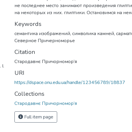
не последнее место занимают произведения глипти
на некоторых из них. глиптики. Остановимся на нек
Keywords
семантика изображений
,
символика камней
,
сармат
Северное Причерноморье
Citation
Стародавнє Причорномор’я
І.
URI
https://dspace.onu.edu.ua/handle/123456789/18837
Collections
Стародавнє Причорномор’я
Full item page