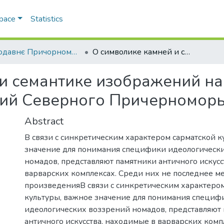
Space
Statistics
Стародавнє Причорномор’я
О символике камней и семантике изображений на двух геммах из сарматских погребений Северного Причерноморья
и семантике изображений на
ний Северного Причерномор
Abstract
В связи с синкретическим характером сарматской к
значение для понимания специфики идеологическ
номадов, представляют памятники античного искусс
варварских комплексах. Среди них не последнее м
произведенияВ связи с синкретическим характеро
культуры, важное значение для понимания специф
идеологических воззрений номадов, представляют
античного искусства, находимые в варварских комп