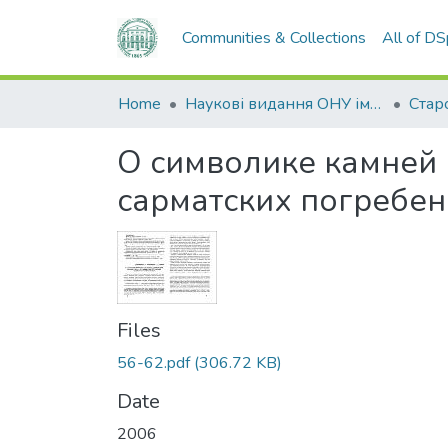
Communities & Collections
All of D
Home
Наукові видання ОНУ імені І. І. Мечникова
О символике камней 
сарматских погребе
Files
56-62.pdf
(306.72 KB)
Date
2006