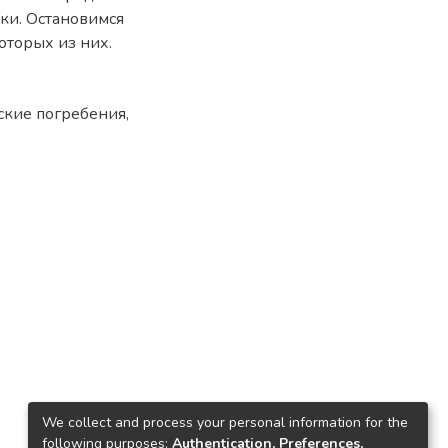
ки. Остановимся
оторых из них.
ские погребения
,
We collect and process your personal information for the
following purposes:
Authentication, Preferences,