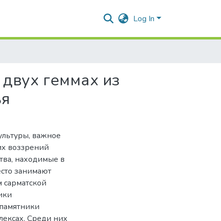
Log In
 двух геммах из
ья
ультуры, важное
их воззрений
тва, находимые в
есто занимают
м сарматской
ики
 памятники
лексах. Среди них