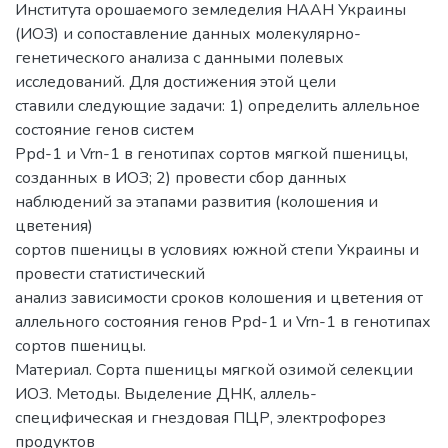
Института орошаемого земледелия НААН Украины
(ИОЗ) и сопоставление данных молекулярно-
генетического анализа с данными полевых
исследований. Для достижения этой цели
ставили следующие задачи: 1) определить аллельное
состояние генов систем
Ррd-1 и Vrn-1 в генотипах сортов мягкой пшеницы,
созданных в ИОЗ; 2) провести сбор данных
наблюдений за этапами развития (колошения и
цветения)
сортов пшеницы в условиях южной степи Украины и
провести статистический
анализ зависимости сроков колошения и цветения от
аллельного состояния генов Ррd-1 и Vrn-1 в генотипах
сортов пшеницы.
Материал. Сорта пшеницы мягкой озимой селекции
ИОЗ. Методы. Выделение ДНК, аллель-
специфическая и гнездовая ПЦР, электрофорез
продуктов