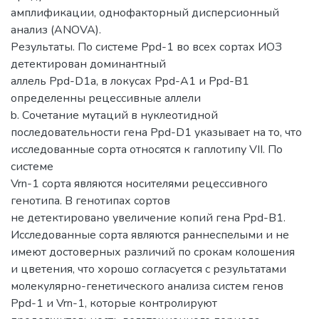
амплификации, однофакторный дисперсионный
анализ (ANOVA).
Результаты. По системе Ppd-1 во всех сортах ИОЗ
детектирован доминантный
аллель Ppd-D1a, в локусах Ppd-A1 и Ppd-B1
определенны рецессивные аллели
b. Сочетание мутаций в нуклеотидной
последовательности гена Ppd-D1 указывает на то, что
исследованные сорта относятся к гаплотипу VII. По
системе
Vrn-1 сорта являются носителями рецессивного
генотипа. В генотипах сортов
не детектировано увеличение копий гена Ppd-B1.
Исследованные сорта являются раннеспелыми и не
имеют достоверных различий по срокам колошения
и цветения, что хорошо согласуется с результатами
молекулярно-генетического анализа систем генов
Ppd-1 и Vrn-1, которые контролируют