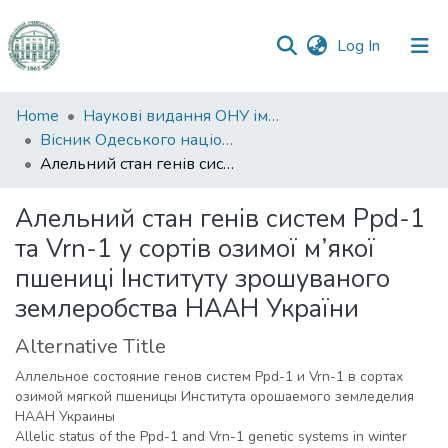
(current)
Log In
Communities
Home
Наукові видання ОНУ імені І. І. Мечникова
&
Вісник Одеського національного університету. Біологія
Collections
Алельний стан генів систем Ppd-1 та Vrn-1 у сортів озимої м’якої пшениці Інституту зрошуваного землеробства НААН України
All of DSpace
Алельний стан генів систем Ppd-1
та Vrn-1 у сортів озимої м’якої
Statistics
пшениці Інституту зрошуваного
землеробства НААН України
Alternative Title
Аллельное состояние генов систем Ppd-1 и Vrn-1 в сортах
озимой мягкой пшеницы Института орошаемого земледелия
НААН Украины
Allelic status of the Ppd-1 and Vrn-1 genetic systems in winter