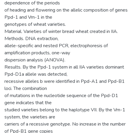
dependence of the periods
of heading and flowering on the allelic composition of genes
Ppd-1 and Vrn-1 in the
genotypes of wheat varieties.
Material. Varieties of winter bread wheat created in IIA.
Methods. DNA extraction,
allele-specific and nested PCR, electrophoresis of
amplification products, one-way
dispersion analysis (ANOVA).
Results. By the Ppd-1 system in all IIA varieties dominant
Ppd-D1a allele was detected,
recessive alleles b were identified in Ppd-A1 and Ppd-B1
loci. The combination
of mutations in the nucleotide sequence of the Ppd-D1
gene indicates that the
studied varieties belong to the haplotype VII. By the Vrn-1
system, the varieties are
carriers of a recessive genotype. No increase in the number
of Ppd-B1 gene copies