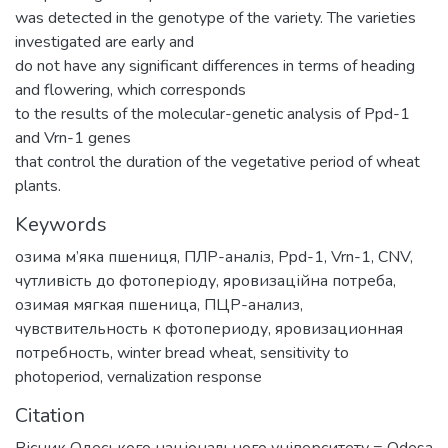
was detected in the genotype of the variety. The varieties
investigated are early and
do not have any significant differences in terms of heading
and flowering, which corresponds
to the results of the molecular-genetic analysis of Ppd-1
and Vrn-1 genes
that control the duration of the vegetative period of wheat
plants.
Keywords
озима м’яка пшениця
,
ПЛР-аналіз
,
Ppd-1
,
Vrn-1
,
CNV
,
чутливість до фотоперіоду
,
яровизаційна потреба
,
озимая мягкая пшеница
,
ПЦР-анализ
,
чувствительность к фотопериоду
,
яровизационная
потребность
,
winter bread wheat
,
sensitivity to
photoperiod
,
vernalization response
Citation
Вісник Одеського національного університету = Odesa