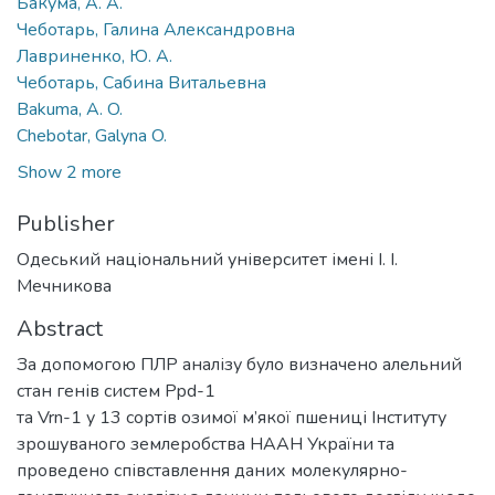
Бакума, А. А.
Чеботарь, Галина Александровна
Лавриненко, Ю. А.
Чеботарь, Сабина Витальевна
Bakuma, A. O.
Chebotar, Galyna O.
Show 2 more
Publisher
Одеський національний університет імені І. І.
Мечникова
Abstract
За допомогою ПЛР аналізу було визначено алельний
стан генів систем Ppd-1
та Vrn-1 у 13 сортів озимої м’якої пшениці Інституту
зрошуваного землеробства НААН України та
проведено співставлення даних молекулярно-