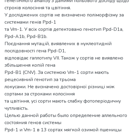
генетичного аналізу з даними польового досліду щодо
строків колосіння та цвітіння.
У досліджених сортів не визначено поліморфізму за
системами генів Ppd-1
та Vrn-1. У всіх сортів детектовано генотип Ppd-D1a,
Ppd-A1b, Ppd-B1b.
Поєднання мутацій, виявлених в нуклеотидній
послідовності гена Ppd-D1,
відповідає гаплотипу VII. Також у сортів не виявлено
збільшення копій гена
Ppd-B1 (CNV). За системою Vrn-1 сорти мають
рецесивний генотип за трьома
локусами. Не визначено достовірної різниці між
сортами за строками колосіння
та цвітіння, усі сорти мають слабку фотоперіодичну
чутливість.
Целью данной работы было определение аллельного
состояния генов системы
Ppd-1 и Vrn-1 в 13 сортах мягкой озимой пшеницы