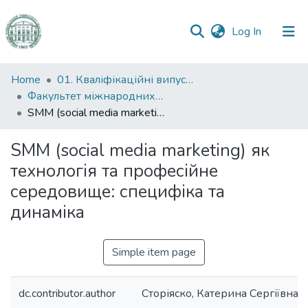
(current)
Log In
Communities
Home
01. Кваліфікаційні випускні роботи здобувачів вищої освіти
&
Факультет міжнародних відносин, політології та соціології
Collections
SMM (social media marketing) як технологія та професійне середовище: специфіка та динаміка
All of DSpace
SMM (social media marketing) як
технологія та професійне
Statistics
середовище: специфіка та
динаміка
Simple item page
dc.contributor.author
Сторіяско, Катерина Сергіївна