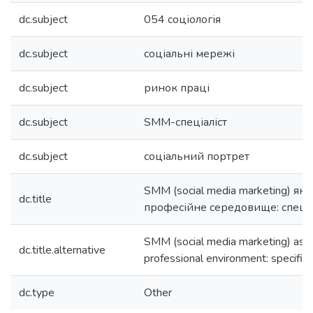
dc.subject
054 соціологія
dc.subject
соціальні мережі
dc.subject
ринок праці
dc.subject
SMM-спеціаліст
dc.subject
соціальний портрет
SMM (social media marketing) як 
dc.title
професійне середовище: специ
SMM (social media marketing) as a
dc.title.alternative
professional environment: specific
dc.type
Other