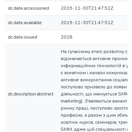
dc.date.accessioned
2019-11-30T21:47:51Z
dc.date.available
2019-11-30T21:47:51Z
dc.date.issued
2018
На сучасному етапі розвитку сус
відзначається активне проник
інформаційних технологій в усі
є винятком і канали комунікаці
активне використання соціаль
поступово призвело до появи н
dc.description.abstract
діяльності, що іменується SMM (
marketing). З’являються вакантні
ринку праці, поступово зростає
професію, а разом з цим збільшу
освітніх курсів, семінарів, трен
SMM, адже цій спеціальності н