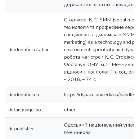
державних освітніх закладах.
Сторіяско, К. С. SMM (social medi
технологія та професійне сере
специфіка та динаміка = SMM (s
marketing) as a technology and pro
dc.identifier.citation
environment: specificity and dyna
робота магістра / К. С. Сторіяско;
Фостачук; ОНУ ім. І.І. Мечникова
відносин, політології та соціологі
– 2018. – 74 с.
dc.identifier.uri
https://dspace.onu.edu.ua/hand
dc.language.iso
other
Одеський національний університ
dc.publisher
Мечникова