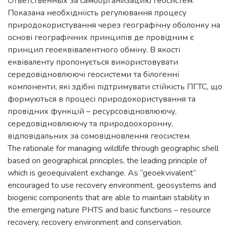
Ответственных за самоорганизацию геосистем.
Показана необхідніість регулювання процесу
природокористування через географічну оболонку на
основі географічних принципів де провідним є
принцип геоеквівалентного обміну. В якості
еквіваленту пропонується використовувати
середовідновлюючі геосистеми та білогенні
компоненти, які здібні підтримувати стійкість ПГТС, що
формуються в процесі природокористування та
провідних функцій – ресурсовідновлюючу,
середовідновлюючу та природоохоронну,
відповідальних за сомовідновлення геосистем.
The rationale for managing wildlife through geographic shell
based on geographical principles, the leading principle of
which is geoequivalent exchange. As “geoekvivalent”
encouraged to use recovery environment, geosystems and
biogenic components that are able to maintain stability in
the emerging nature PHTS and basic functions – resource
recovery, recovery environment and conservation.