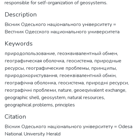
responsible for self-organization of geosystems.
Description
Вiсник Одеського нацiонального унiверситету =
Вестник Одесского национального университета
Keywords
природопользование
,
геоэквивалентный обмен
,
географическая оболочка
,
геосистема
,
природные
ресурсы
,
географические проблемы
,
принципы
,
природокористування
,
геоеквівалентний обмін
,
географічна оболонка
,
геосистема
,
природні ресурси
,
географічні проблеми
,
nature
,
geoeqvivalent exchange
,
geographic shell
,
geosystem
,
natural resources
,
geographical problems
,
principles
Citation
Вісник Одеського національного університету = Odesa
National University Herald