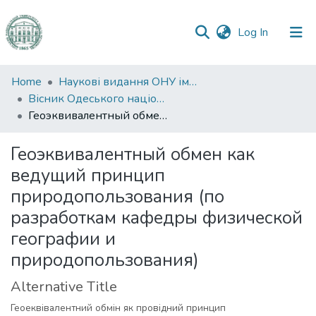
(current)
Log In
Communities
Home
Наукові видання ОНУ імені І. І. Мечникова
&
Вісник Одеського національного університету. Географічні та геологічні науки
Collections
Геоэквивалентный обмен как ведущий принцип природопользования (по разработкам кафедры физической географии и природопользования)
All of DSpace
Геоэквивалентный обмен как
ведущий принцип
Statistics
природопользования (по
разработкам кафедры физической
географии и
природопользования)
Alternative Title
Геоеквівалентний обмін як провідний принцип