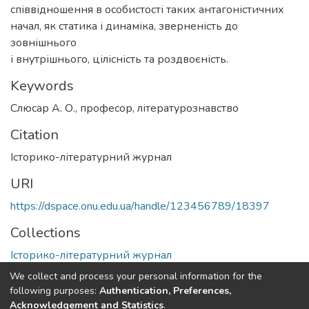
співвідношення в особистості таких антагоністичних
начал, як статика і динаміка, зверненість до
зовнішнього
і внутрішнього, цілісність та роздвоєність.
Keywords
Слюсар А. О.
,
професор
,
літературознавство
Citation
Історико-літературний журнал
URI
https://dspace.onu.edu.ua/handle/123456789/18397
Collections
Історико-літературний журнал
We collect and process your personal information for the
Full item page
following purposes:
Authentication, Preferences,
Acknowledgement and Statistics
.