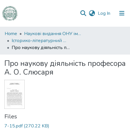
(current)
Log In
Communities
Home
Наукові видання ОНУ імені І. І. Мечникова
&
Історико-літературний журнал
Collections
Про наукову діяльність професора А. О. Слюсаря
All of DSpace
Про наукову діяльність професора
А. О. Слюсаря
Statistics
Files
7-15.pdf
(270.22 KB)