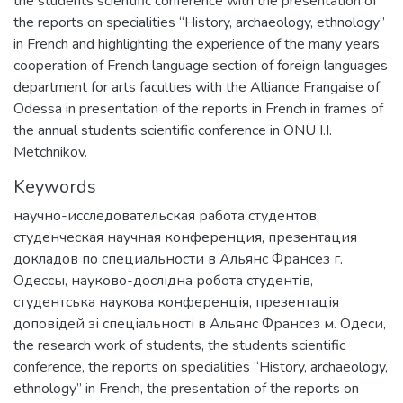
the students scientific conference with the presentation of
the reports on specialities “History, archaeology, ethnology”
in French and highlighting the experience of the many years
cooperation of French language section of foreign languages
department for arts faculties with the Alliance Frangaise of
Odessa in presentation of the reports in French in frames of
the annual students scientific conference in ONU I.I.
Metchnikov.
Keywords
научно-исследовательская работа студентов
,
студенческая научная конференция
,
презентация
докладов по специальности в Альянс Франсез г.
Одессы
,
науково-дослідна робота студентів
,
студентська наукова конференція
,
презентація
доповідей зі спеціальності в Альянс Франсез м. Одеси
,
the research work of students
,
the students scientific
conference
,
the reports on specialities “History, archaeology,
ethnology” in French
,
the presentation of the reports on