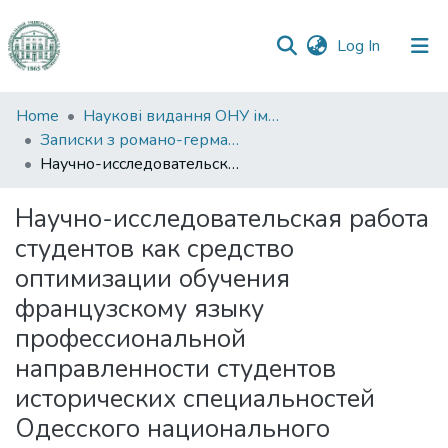
(current)
Log In
Communities
Home
Наукові видання ОНУ імені І. І. Мечникова
&
Записки з романо-германської філології
Collections
Научно-исследовательская работа студентов как средство оптимизации обучения французскому языку профессиональной направленности студентов исторических специальностей Одесского национального университета имени И. И. Мечникова
All of DSpace
Научно-исследовательская работа
студентов как средство
Statistics
оптимизации обучения
французскому языку
профессиональной
направленности студентов
исторических специальностей
Одесского национального