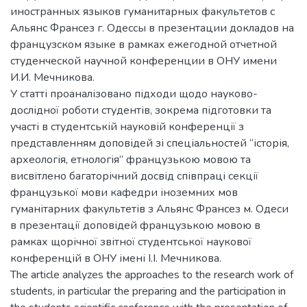
иностранных языков гуманитарных факультетов с
Альянс Франсез г. Одессы в презентации докладов на
французском языке в рамках ежегодной отчетной
студенческой научной конференции в ОНУ имени
И.И. Мечникова.
У статті проаналізовано підходи щодо науково-
дослідної роботи студентів, зокрема підготовки та
участі в студентській науковій конференції з
представленням доповідей зі спеціальностей “історія,
археологія, етнологія” французькою мовою та
висвітлено багаторічний досвід співпраці секції
французької мови кафедри іноземних мов
гуманітарних факультетів з Альянс Франсез м. Одеси
в презентації доповідей французькою мовою в
рамках щорічної звітної студентської наукової
конференцій в ОНУ імені І.І. Мечникова.
The article analyzes the approaches to the research work of
students, in particular the preparing and the participation in