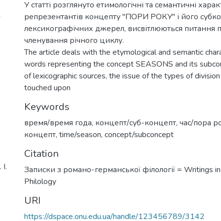
У статті розглянуто етимологічні та семантичні хара
1
репрезентантів концепту "ПОРИ РОКУ" і його субко
лексикографічних джерел, висвітлюються питання 
членування річного циклу.
The article deals with the etymological and semantic chara
words representing the concept SEASONS and its subcon
of lexicographic sources, the issue of the types of division
touched upon
Keywords
время/время года
,
концепт/суб-концепт
,
час/пора р
концепт
,
time/season
,
concept/subconcept
Citation
І.
Записки з романо-германської філології = Writings i
Philology
URI
https://dspace.onu.edu.ua/handle/123456789/3142