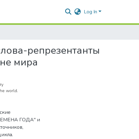
Log In
е слова-репрезентанты
не мира
ту
the world.
еские
ВРЕМЕНА ГОДА" и
сточников,
цикла.