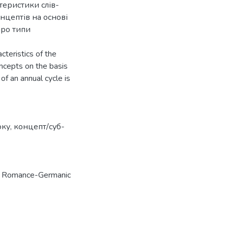
ктеристики слів-
нцептів на основі
про типи
cteristics of the
cepts on the basis
 of an annual cycle is
оку
,
концепт/суб-
n Romance-Germanic