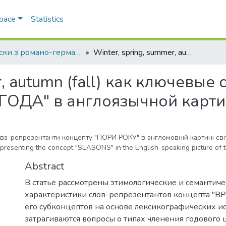
Space
Statistics
Записки з романо-германської філології
Winter, spring, summer, autumn (fall) как ключевые слова-репрезентанты концепта "ВРЕМЕНА ГОДА" в англоязычной картине мира
r, autumn (fall) как ключевы
ГОДА" в англоязычной карти
слова-репрезентанти концепту "ПОРИ РОКУ" в англомовній картині сві
representing the concept "SEASONS" in the English-speaking picture of 
Abstract
В статье рассмотрены этимологические и семантич
характеристики слов-репрезентантов концепта "
его субконцептов на основе лексикографических и
затрагиваются вопросы о типах членения годового 