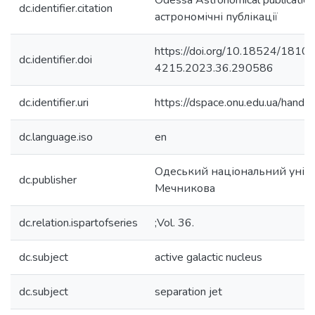
Odessa Astronomical publicatio
dc.identifier.citation
астрономічні публікації
https://doi.org/10.18524/1810-
dc.identifier.doi
4215.2023.36.290586
dc.identifier.uri
https://dspace.onu.edu.ua/han
dc.language.iso
en
Одеський національний універс
dc.publisher
Мечникова
dc.relation.ispartofseries
;Vol. 36.
dc.subject
active galactic nucleus
dc.subject
separation jet