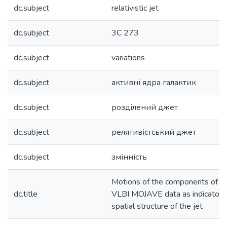
dc.subject
relativistic jet
dc.subject
3C 273
dc.subject
variations
dc.subject
активні ядра галактик
dc.subject
розділений джет
dc.subject
релятивістський джет
dc.subject
змінність
Motions of the components of A
dc.title
VLBI MOJAVE data as indicators o
spatial structure of the jet