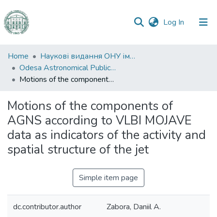
(current)
Log In
Communities
Home
Наукові видання ОНУ імені І. І. Мечникова
&
Odesa Astronomical Publications
Collections
Motions of the components of AGNS according to VLBI MOJAVE data as indicators of the activity and spatial structure of the jet
All of DSpace
Motions of the components of
AGNS according to VLBI MOJAVE
Statistics
data as indicators of the activity and
spatial structure of the jet
Simple item page
dc.contributor.author
Zabora, Daniil A.