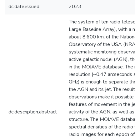
dc.date.issued
2023
The system of ten radio telesc
Large Baseline Array), with a m
about 8,600 km, of the Nationa
Observatory of the USA (NRAO 
systematic monitoring observati
active galactic nuclei (AGN), the
in the MOJAVE database. The res
resolution (~0.47 arcseconds at 
GHz) is enough to separate the c
the AGN and its jet. The results
observations make it possible t
features of movement in the jet 
dc.description.abstract
activity of the AGN, as well as to
structure. The MOJAVE database
spectral densities of the radio f
radio images for each epoch of o