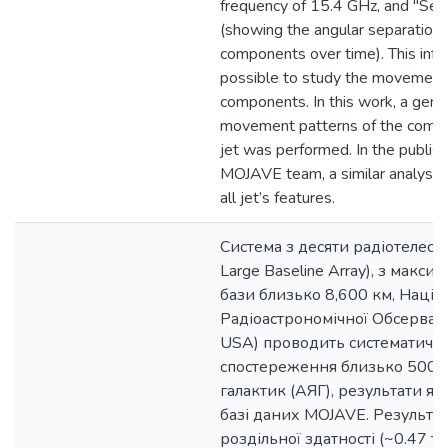
frequency of 15.4 GHz, and "Sepa
(showing the angular separation o
components over time). This info
possible to study the movement
components. In this work, a gener
movement patterns of the comp
jet was performed. In the publis
MOJAVE team, a similar analysis
all jet’s features.
Система з десяти радіотелеск
Large Baseline Array), з мак
бази близько 8,600 км, Націо
Радіоастрономічної Обсерва
USA) проводить систематичні
спостереження близько 500-
галактик (АЯГ), результати як
базі даних MOJAVE. Результую
роздільної здатності (~0.47 т