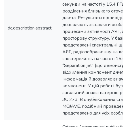
секунди на частоті у 15.4 ГГц
розділення близького оточен
джета. Результати відповідн
дозволяють зіставляти особлив
dc.description.abstract
процесами активності АЯГ, а 
просторову структуру. У базі
представлені спектральні щіл
АЯГ, радіозображення на ко
спостережень на частоті 15.4 
“Separation jet” (що демонстр
відхилення компонент джета у
інформація й дозволяє вивча
компонент. У цій роботі, бул
загальний аналіз патернів р
3С 273. В опублікованих стат
MOJAVE, подібний проведеном
представлено для усіх особли