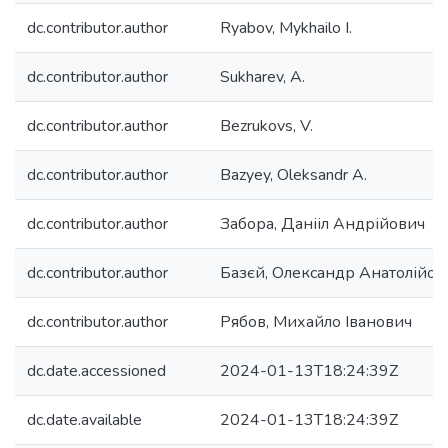
dc.contributor.author
Ryabov, Mykhailo I.
dc.contributor.author
Sukharev, A.
dc.contributor.author
Bezrukovs, V.
dc.contributor.author
Bazyey, Oleksandr A.
dc.contributor.author
Забора, Данііл Андрійович
dc.contributor.author
Базєй, Олександр Анатолійов
dc.contributor.author
Рябов, Михайло Іванович
dc.date.accessioned
2024-01-13T18:24:39Z
dc.date.available
2024-01-13T18:24:39Z