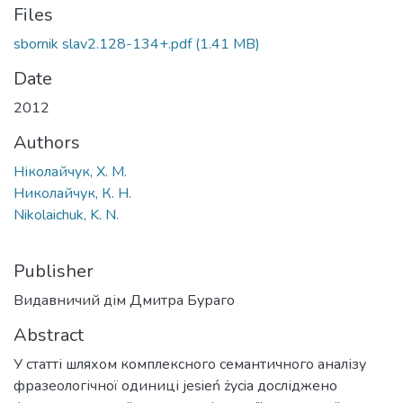
Files
sbornik slav2.128-134+.pdf
(1.41 MB)
Date
2012
Authors
Ніколайчук, Х. М.
Николайчук, К. Н.
Nikolaichuk, K. N.
Publisher
Видавничий дім Дмитра Бураго
Abstract
У статті шляхом комплексного семантичного аналізу
фразеологічної одиниці jesień życia досліджено