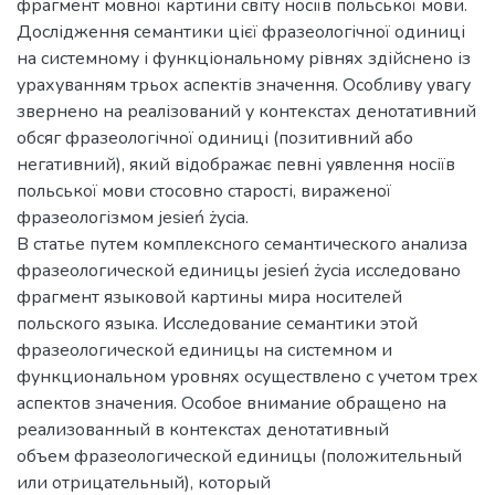
фрагмент мовної картини світу носіїв польської мови.
Дослідження семантики цієї фразеологічної одиниці
на системному і функціональному рівнях здійснено із
урахуванням трьох аспектів значення. Особливу увагу
звернено на реалізований у контекстах денотативний
обсяг фразеологічної одиниці (позитивний або
негативний), який відображає певні уявлення носіїв
польської мови стосовно старості, вираженої
фразеологізмом jesień życia.
В статье путем комплексного семантического анализа
фразеологической единицы jesień życia исследовано
фрагмент языковой картины мира носителей
польского языка. Исследование семантики этой
фразеологической единицы на системном и
функциональном уровнях осуществлено с учетом трех
аспектов значения. Особое внимание обращено на
реализованный в контекстах денотативный
объем фразеологической единицы (положительный
или отрицательный), который