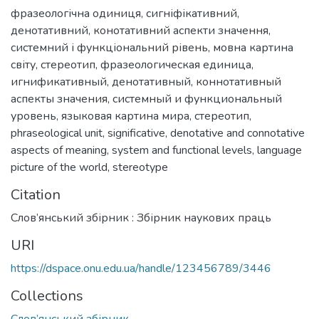
фразеологічна одиниця
,
сигніфікативний
,
денотативний
,
конотативний аспекти значення
,
системний і функціональний рівень
,
мовна картина
світу
,
стереотип
,
фразеологическая единица
,
игнификативный
,
денотативный
,
коннотативный
аспекты значения
,
системный и функциональный
уровень
,
языковая картина мира
,
стереотип
,
phraseological unit
,
significative
,
denotative and connotative
aspects of meaning
,
system and functional levels
,
language
picture of the world
,
stereotype
Citation
Слов’янський збірник : Збірник наукових праць
URI
https://dspace.onu.edu.ua/handle/123456789/3446
Collections
Слов’янський збірник