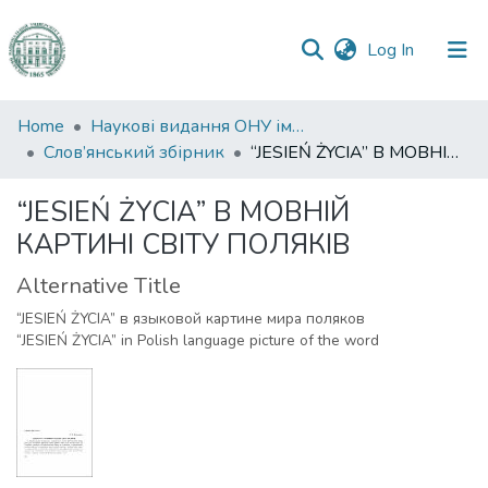
(current)
Log In
Communities
Home
Наукові видання ОНУ імені І. І. Мечникова
&
Слов’янський збірник
“JESIEŃ ŻYCIA” В МОВНІЙ КАРТИНІ СВІТУ ПОЛЯКІВ
Collections
“JESIEŃ ŻYCIA” В МОВНІЙ
All of DSpace
КАРТИНІ СВІТУ ПОЛЯКІВ
Statistics
Alternative Title
“JESIEŃ ŻYCIA” в языковой картине мира поляков
“JESIEŃ ŻYCIA” in Polish language picture of the word