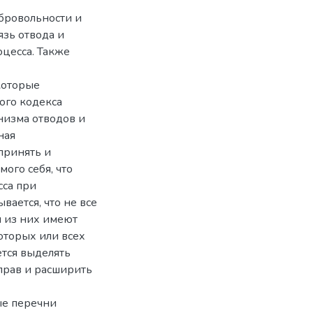
бровольности и
язь отвода и
оцесса. Также
которые
ого кодекса
низма отводов и
ная
принять и
мого себя, что
сса при
вается, что не все
и из них имеют
оторых или всех
тся выделять
прав и расширить
ые перечни