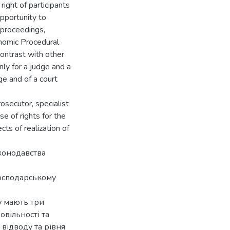
 right of participants
opportunity to
l proceedings,
onomic Procedural
contrast with other
nly for a judge and a
ge and of a court
osecutor, specialist
se of rights for the
cts of realization of
конодавства
 господарському
у мають три
овільності та
 відводу та рівня