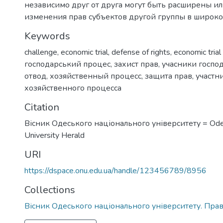
независимо друг от друга могут быть расширены и
изменения прав субъектов другой группы в широко
Keywords
challenge
,
economic trial
,
defense of rights
,
economic trial
господарський процес
,
захист прав
,
учасники госпо
отвод
,
хозяйственный процесс
,
защита прав
,
участн
хозяйственного процесса
Citation
Вісник Одеського національного університету = Ode
University Herald
URI
https://dspace.onu.edu.ua/handle/123456789/8956
Collections
Вісник Одеського національного університету. Пра