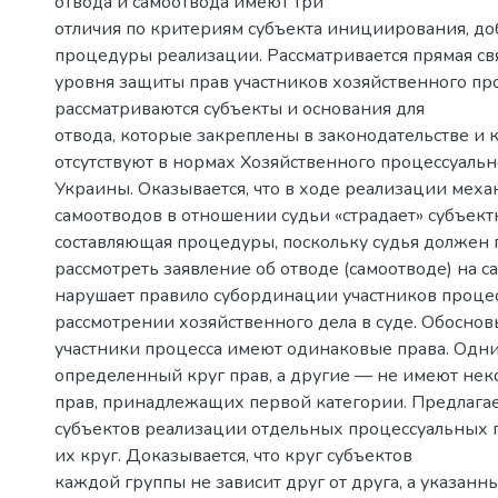
отвода и самоотвода имеют три
отличия по критериям субъекта инициирования, до
процедуры реализации. Рассматривается прямая св
уровня защиты прав участников хозяйственного пр
рассматриваются субъекты и основания для
отвода, которые закреплены в законодательстве и 
отсутствуют в нормах Хозяйственного процессуальн
Украины. Оказывается, что в ходе реализации меха
самоотводов в отношении судьи «страдает» субъект
составляющая процедуры, поскольку судья должен 
рассмотреть заявление об отводе (самоотводе) на са
нарушает правило субординации участников проце
рассмотрении хозяйственного дела в суде. Обосновы
участники процесса имеют одинаковые права. Одн
определенный круг прав, а другие — не имеют нек
прав, принадлежащих первой категории. Предлагае
субъектов реализации отдельных процессуальных 
их круг. Доказывается, что круг субъектов
каждой группы не зависит друг от друга, а указанн