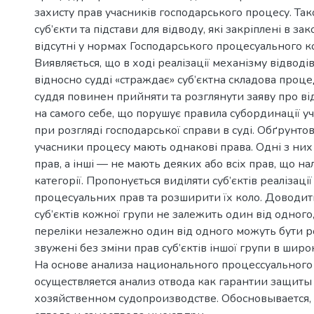
захисту прав учасників господарського процесу. Та
суб’єкти та підстави для відводу, які закріплені в зак
відсутні у нормах Господарського процесуального к
Виявляється, що в ході реалізації механізму відводі
відносно судді «страждає» суб’єктна складова проце
суддя повинен прийняти та розглянути заяву про від
на самого себе, що порушує правила субординації у
при розгляді господарської справи в суді. Обґрунтов
учасники процесу мають однакові права. Одні з ни
прав, а інші — не мають деяких або всіх прав, що н
категорії. Пропонується виділяти суб’єктів реалізаці
процесуальних прав та розширити їх коло. Доводит
суб’єктів кожної групи не залежить один від одного,
переліки незалежно один від одного можуть бути 
звужені без зміни прав суб’єктів іншої групи в широ
На основе анализа национального процессуального
осуществляется анализ отвода как гарантии защиты
хозяйственном судопроизводстве. Обосновывается, 