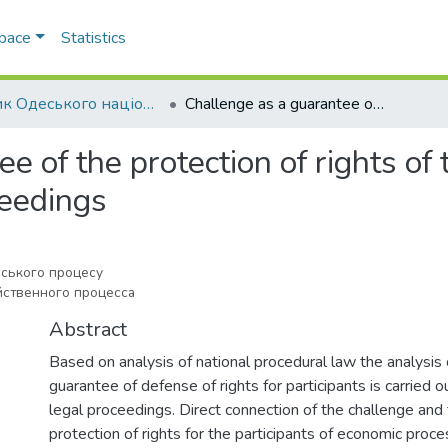
Space
Statistics
Вісник Одеського національного університету. Правознавство
Сhallenge as a guarantee of the protection of rights of the participants of commercial courts proceedings
 of the protection of rights of 
ceedings
арського процесу
йственного процесса
Abstract
Based on analysis of national procedural law the analysis 
guarantee of defense of rights for participants is carried 
legal proceedings. Direct connection of the challenge and 
protection of rights for the participants of economic proce