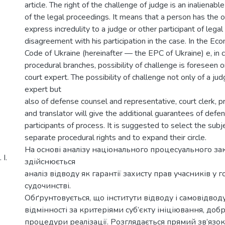
article. The right of the challenge of judge is an inalienable
of the legal proceedings. It means that a person has the 
express incredulity to a judge or other participant of lega
disagreement with his participation in the case. In the Ec
Code of Ukraine (hereinafter — the EPC of Ukraine) e, in 
procedural branches, possibility of challenge is foreseen o
court expert. The possibility of challenge not only of a jud
expert but
also of defense counsel and representative, court clerk, pr
and translator will give the additional guarantees of defen
participants of process. It is suggested to select the subje
separate procedural rights and to expand their circle.
На основі аналізу національного процесуального за
І.
здійснюється
аналіз відводу як гарантії захисту прав учасників у
судочинстві.
Обґрунтовується, що інститути відводу і самовідвод
відмінності за критеріями суб’єкту ініціювання, добр
процедури реалізації. Розглядається прямий зв’язок