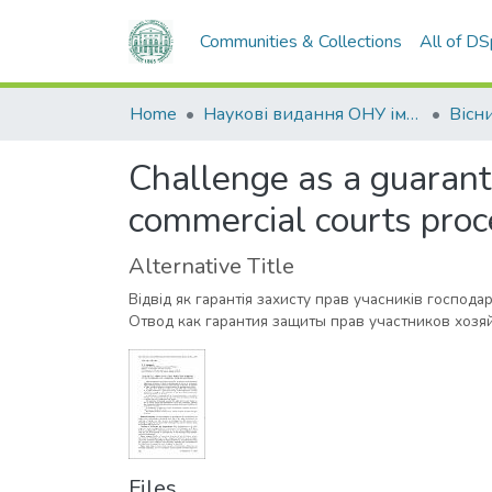
Communities & Collections
All of D
Home
Наукові видання ОНУ імені І. І. Мечникова
Сhallenge as a guarantee
commercial courts pro
Alternative Title
Відвід як гарантія захисту прав учасників господ
Отвод как гарантия защиты прав участников хозя
Files