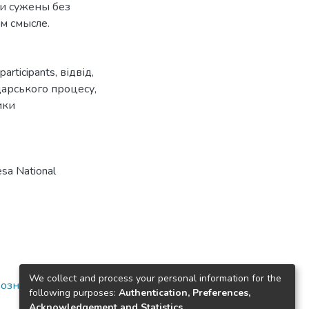
ли сужены без
м смысле.
 participants
,
відвід
,
дарського процесу
,
ики
sa National
We collect and process your personal information for the
вознавство
following purposes:
Authentication, Preferences,
Acknowledgement and Statistics
.