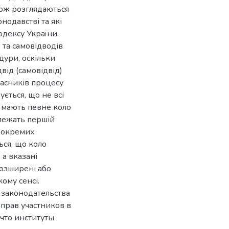
кож розглядаються
онодавстві та які
одексу України.
в та самовідводів
дури, оскільки
від (самовідвід)
часників процесу
ується, що не всі
х мають певне коло
алежать першій
ї окремих
ься, що коло
 а вказані
розширені або
кому сенсі.
 законодательства
 прав участников в
что институты