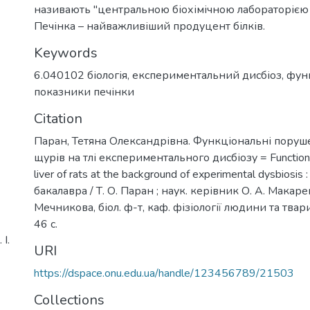
називають "центральною біохімічною лабораторією 
Печінка – найважливіший продуцент білків.
Keywords
6.040102 біологія
,
експериментальний дисбіоз
,
фун
показники печінки
Citation
Паран, Тетяна Олександрівна. Функціональні поруш
щурів на тлі експериментального дисбіозу = Functiona
liver of rats at the background of experimental dysbiosi
бакалавра / Т. О. Паран ; наук. керівник О. А. Макаренко
Мечникова, біол. ф-т, каф. фізіології людини та твари
46 с.
І.
URI
https://dspace.onu.edu.ua/handle/123456789/21503
Collections