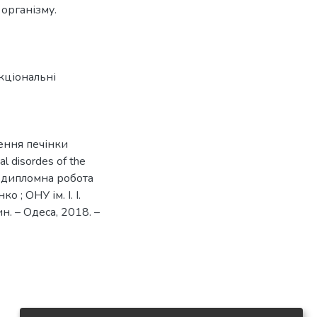
організму.
кціональні
ення печінки
l disordes of the
s : дипломна робота
 ; ОНУ ім. І. І.
н. – Одеса, 2018. –