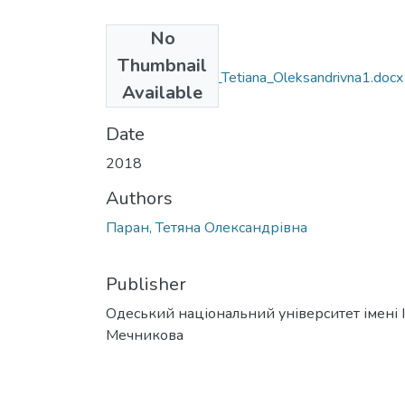
No
Files
Thumbnail
6.040102_Paran_Tetiana_Oleksandrivna1.docx
Available
(39.93 KB)
Date
2018
Authors
Паран, Тетяна Олександрівна
Publisher
Одеський національний університет імені І. 
Мечникова