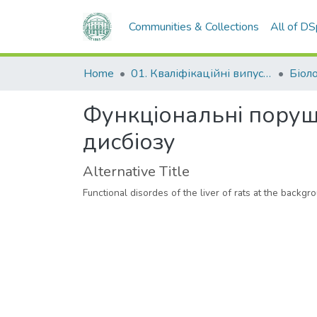
Communities & Collections
All of D
Home
01. Кваліфікаційні випускні роботи здобувачів вищої освіти
Біол
Функціональні поруш
дисбіозу
Alternative Title
Functional disordes of the liver of rats at the backg