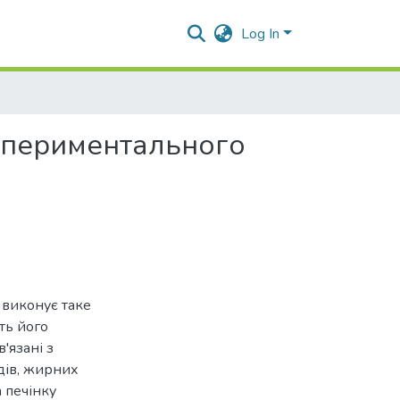
Log In
кспериментального
 виконує таке
ть його
'язані з
дів, жирних
а печінку