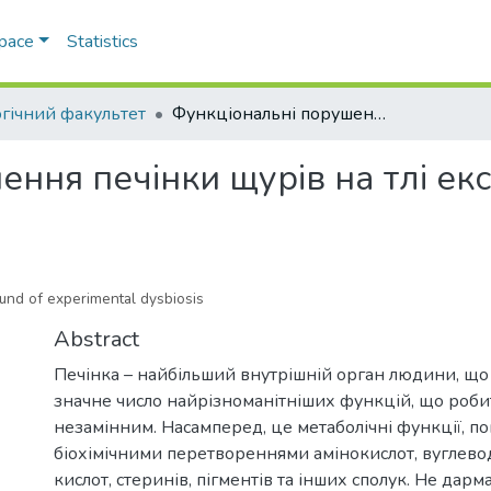
Space
Statistics
огічний факультет
Функціональні порушення печінки щурів на тлі експериментального дисбіозу
ення печінки щурів на тлі е
round of experimental dysbiosis
Abstract
Печінка – найбільший внутрішній орган людини, що
значне число найрізноманітніших функцій, що роби
незамінним. Насамперед, це метаболічні функції, пов
біохімічними перетвореннями амінокислот, вуглево
кислот, стеринів, пігментів та інших сполук. Не дарм