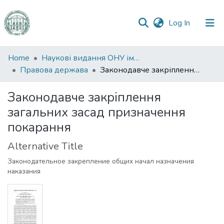
(current)
Log In
Communities
Home
Наукові видання ОНУ імені І. І. Мечникова
&
Правова держава
Законодавче закріплення загальних засад призначення покарання
Collections
Законодавче закріплення
All of DSpace
загальних засад призначення
покарання
Statistics
Alternative Title
Законодательное закрепление общих начал назначения
наказания