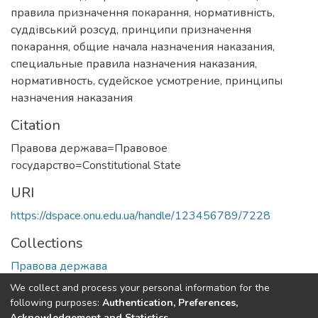
правила призначення покарання
,
нормативність
,
суддівський розсуд
,
принципи призначення
покарання
,
общие начала назначения наказания
,
специальные правила назначения наказания
,
нормативность
,
судейское усмотрение
,
принципы
назначения наказания
Citation
Правова держава=Правовое
государство=Сonstitutional State
URI
https://dspace.onu.edu.ua/handle/123456789/7228
Collections
Правова держава
We collect and process your personal information for the
Full item page
following purposes:
Authentication, Preferences,
Acknowledgement and Statistics
.