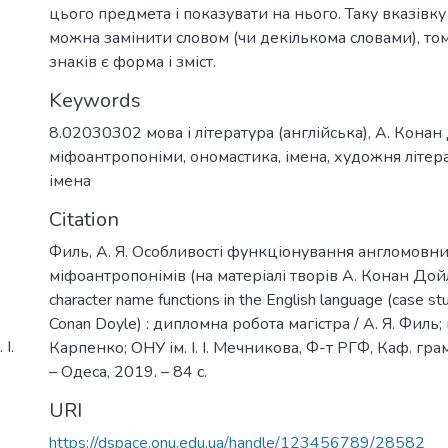
цього предмета і показувати на нього. Таку вказівк
можна замінити словом (чи декількома словами), то
знаків є форма і зміст.
Keywords
8.02030302 мова і література (англійська)
,
А. Конан
міфоантропоніми
,
ономастика
,
імена
,
художня літер
імена
Citation
Филь, А. Я. Особливості функціонування англомовн
міфоантропонімів (на матеріалі творів А. Конан Дойла)
character name functions in the English language (case st
Conan Doyle) : дипломна робота магістра / А. Я. Филь; 
І.
Карпенко; ОНУ ім. І. І. Мечникова, Ф-т РГФ, Каф. гра
– Одеса, 2019. – 84 с.
URI
https://dspace.onu.edu.ua/handle/123456789/28582