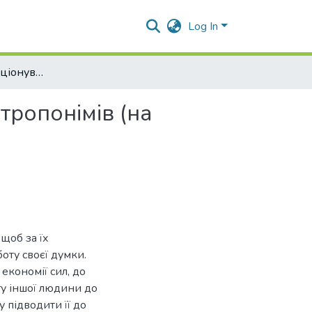
Log In
Особливості функціонування англомовних міфоантропонімів (на матеріалі творів А. Конан Дойла)
ропонімів (на
щоб за їх
оту своєї думки.
економії сил, до
гу іншої людини до
 підводити її до