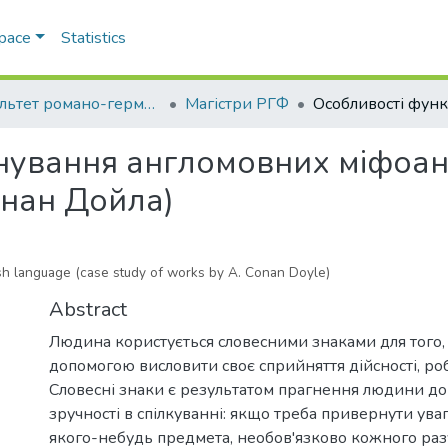
Space
Statistics
Факультет романо-германської філології
Магістри РГФ
нування англомовних міфоант
Конан Дойла)
lish language (case study of works by A. Conan Doyle)
Abstract
Людина користується словесними знаками для того, 
допомогою висловити своє сприйняття дійсності, роб
Словесні знаки є результатом прагнення людини до 
зручності в спілкуванні: якщо треба привернути ува
якого-небудь предмета, необов'язково кожного разу