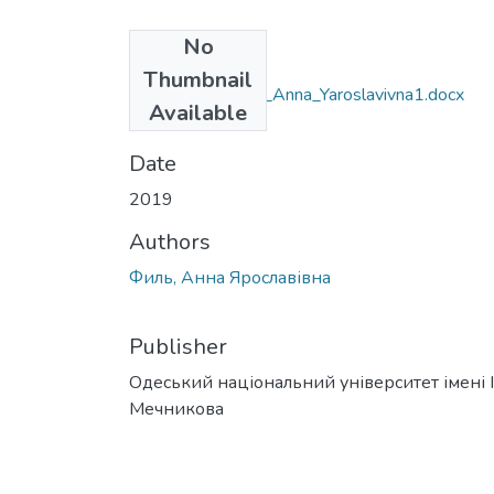
No
Files
Thumbnail
8.02030302_Fyl_Anna_Yaroslavivna1.docx
Available
(29.58 KB)
Date
2019
Authors
Филь, Анна Ярославівна
Publisher
Одеський національний університет імені І. 
Мечникова