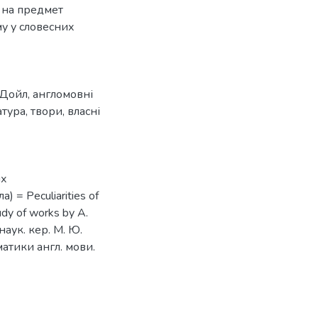
у на предмет
му у словесних
 Дойл
,
англомовні
атура
,
твори
,
власні
их
 = Peculiarities of
udy of works by A.
наук. кер. М. Ю.
матики англ. мови.