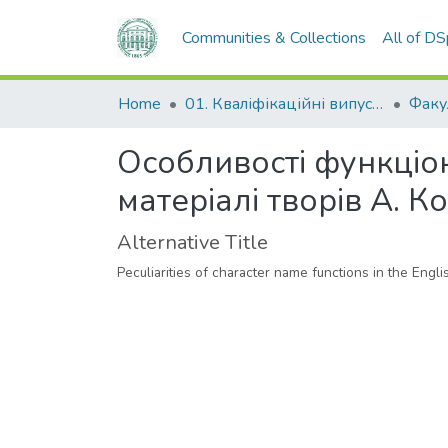
Communities & Collections
All of D
Home
01. Кваліфікаційні випускні роботи здобувачів вищої освіти
Особливості функціо
матеріалі творів А. 
Alternative Title
Peculiarities of character name functions in the Eng