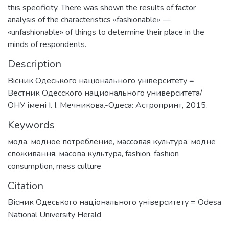
this specificity. There was shown the results of factor
analysis of the characteristics «fashionable» —
«unfashionable» of things to determine their place in the
minds of respondents.
Description
Вiсник Одеського нацiонального унiверситету =
Вестник Одесского национального университета/
ОНУ імені І. І. Мечникова.-Одеса: Астропринт, 2015.
Keywords
мода
,
модное потребление
,
массовая культура
,
модне
споживання
,
масова культура
,
fashion
,
fashion
consumption
,
mass culture
Citation
Вісник Одеського національного університету = Odesa
National University Herald