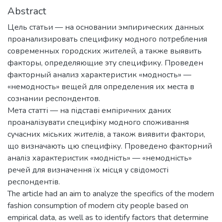
Abstract
Цель статьи — на основании эмпирических данных
проанализировать специфику модного потребления
современных городских жителей, а также выявить
факторы, определяющие эту специфику. Проведен
факторный анализ характеристик «модность» —
«немодность» вещей для определения их места в
сознании респондентов.
Мета статті — на підставі емпіричних даних
проаналізувати специфіку модного споживання
сучасних міських жителів, а також виявити фактори,
що визначають цю специфіку. Проведено факторний
аналіз характеристик «модність» — «немодність»
речей для визначення їх місця у свідомості
респондентів.
The article had an aim to analyze the specifics of the modern
fashion consumption of modern city people based on
empirical data, as well as to identify factors that determine