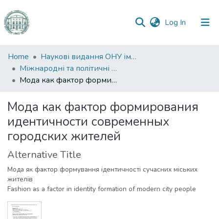
(current)
Log In
Communities
Home
Наукові видання ОНУ імені І. І. Мечникова
&
Міжнародні та політичні дослідження
Collections
Мода как фактор формирования идентичности современных городских жителей
All of DSpace
Мода как фактор формирования
идентичности современных
Statistics
городских жителей
Alternative Title
Мода як фактор формування ідентичності сучасних міських
жителів
Fashion as a factor in identity formation of modern city people