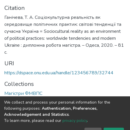
Citation
Ганічева, Т. А. Соціокультурна реальність як
середовище політичних практик: світові тенденції та
сучасна Україна = Sociocultural reality as an environment
of political practices: worldwide tendencies and modern
Ukraine : дипломна робота магістра. – Одеса, 2020. – 81
с.
URI
https://dspace.onu.edu.ua/handle/123456789/32744
Collections
Магістри ФМВПС
We collect and process your personal information for the
Full item page
following purposes:
Authentication, Preferences,
Acknowledgement and Statistics
.
To learn more, please read our
privacy policy
.
DSpace software
copyright © 2009-2026
LYRASIS