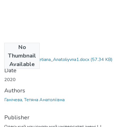
No
Files
Thumbnail
052_Ganicheva_Tetiana_Anatoliyvna1.docx
(57.34 KB)
Available
Date
2020
Authors
Ганічева, Тетяна Анатоліївна
Publisher
Одеський національний університет імені І. І.