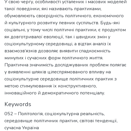
У свою чергу, особливості усталених і масових моделей
такої поведінки, які називають практиками,
обумовлюють своєрідність політичного, економічного
й культурного розвитку певних суспільств. Будь-які
соціальні, у тому числі політичні практики, є продуктом
як довготривалої еволюції, так і швидких змін у
соціокультурному середовищі, а відтак аналіз їх
взаємозв’язків дозволяє виявити спадкоємність
минулих і сучасних форм політичного життя.
Практична значимість досліджуваних проблем полягає
у виявленні шляхів цілеспрямованого впливу на
соціокультурне середовище політичних практик з
метою стимулювання їх конструктивного,
інноваційного й демократичного потенціалу.
Keywords
052 – Політологія
,
соціокультурна реальність
,
середовище політичних практик
,
світові тенденції
,
сучасна Україна