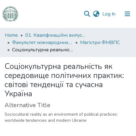
(current)
Log In
Communities
Home
01. Кваліфікаційні випускні роботи здобувачів вищої освіти
&
Факультет міжнародних відносин, політології та соціології
Магістри ФМВПС
Collections
Соціокультурна реальність як середовище політичних практик: світові тенденції та сучасна Україна
All of DSpace
Соціокультурна реальність як
середовище політичних практик:
Statistics
світові тенденції та сучасна
Україна
Alternative Title
Sociocultural reality as an environment of political practices:
worldwide tendencies and modern Ukraine