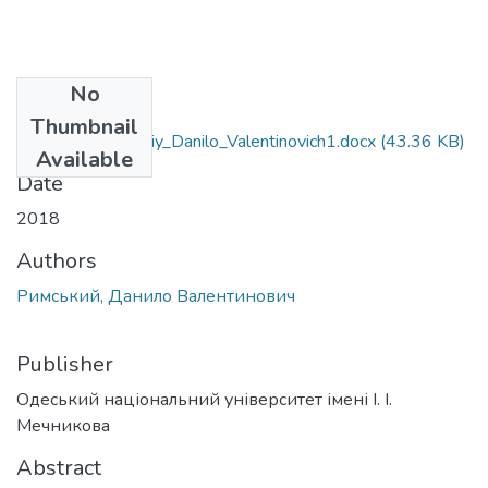
No
Files
Thumbnail
6.030509_Rimskiy_Danilo_Valentinovich1.docx
(43.36 KB)
Available
Date
2018
Authors
Римський, Данило Валентинович
Publisher
Одеський національний університет імені І. І.
Мечникова
Abstract