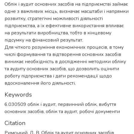
Облік і аудит основних засобів на підприємстві займає
одне з важливих місць, визначає масштаби і напрямки
розвитку, стратегічні можливості діяльності
підприємства, а їх ефективне використання впливає
на результати виробництва, тобто в кінцевому
підсумку на фінансовий результат.
Для чіткого розуміння економічних процесів, в тому
числі формування та відтворення основних засобів
виникає необхідність в дослідженні методики обліку
та аудиту основних засобів, що дозволить оцінити
роботу підприємства і дати рекомендації щодо
вдосконалення його діяльності.
Keywords
6.030509 облік і аудит
,
первинний облік
,
вибуття
основних засобів
,
облік та аудит
,
робочі документи
Citation
Римський, Д. В. Облік та аудит основних засобів