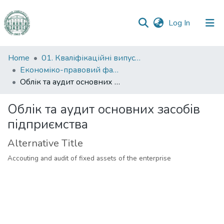
(current)
Log In
Communities
Home
01. Кваліфікаційні випускні роботи здобувачів вищої освіти
&
Економіко-правовий факультет
Collections
Облік та аудит основних засобів підприємства
All of DSpace
Облік та аудит основних засобів
підприємства
Statistics
Alternative Title
Accouting and audit of fixed assets of the enterprise