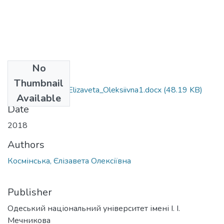
No
Files
Thumbnail
081_Kosminska_Elizaveta_Oleksiivna1.docx
(48.19 KB)
Available
Date
2018
Authors
Космінська, Єлізавета Олексіївна
Publisher
Одеський національний університет імені І. І.
Мечникова