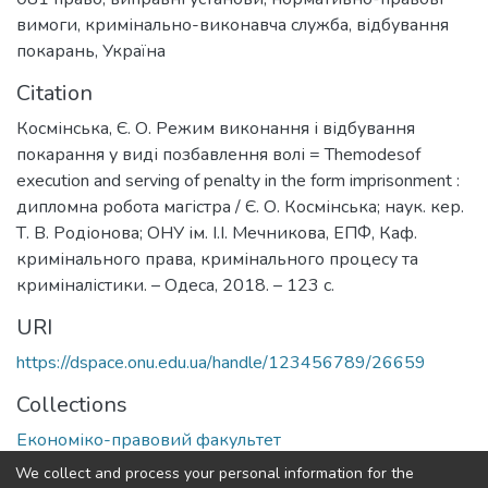
вимоги
,
кримінально-виконавча служба
,
відбування
покарань
,
Україна
Citation
Космінська, Є. О. Режим виконання і відбування
покарання у виді позбавлення волі = Themodesof
execution and serving of penalty in the form imprisonment :
дипломна робота магістра / Є. О. Космінська; наук. кер.
Т. В. Родіонова; ОНУ ім. І.І. Мечникова, ЕПФ, Каф.
кримінального права, кримінального процесу та
криміналістики. – Одеса, 2018. – 123 с.
URI
https://dspace.onu.edu.ua/handle/123456789/26659
Collections
Економіко-правовий факультет
We collect and process your personal information for the