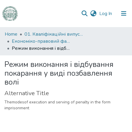
(current)
Log In
Communities
Home
01. Кваліфікаційні випускні роботи здобувачів вищої освіти
&
Економіко-правовий факультет
Collections
Режим виконання і відбування покарання у виді позбавлення волі
All of DSpace
Режим виконання і відбування
покарання у виді позбавлення
Statistics
волі
Alternative Title
Themodesof execution and serving of penalty in the form
imprisonment