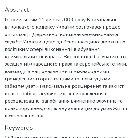
Abstract
Із прийняттям 11 липня 2003 року Кримінально-
виконавчого кодексу України розпочався процес
оптимізації Державної кримінально-виконавчої
служби України щодо здійснення єдиної державної
політики у сфері виконання і відбування
кримінальних покарань. Він повинен базуватись на
засадах міжнародного права та європейської етики,
взаємодії з національними й міжнародними
громадськими організаціями та інституціями,
забезпечувати максимальне розширення та захист
прав і свобод засуджених, їх виправлення і
ресоціалізацію, запобігання вчиненню злочинів та
правопорушень, соціальну адаптацію до умов життя
після звільнення.
Keywords
081 право
,
виправні установи
,
нормативно-правові