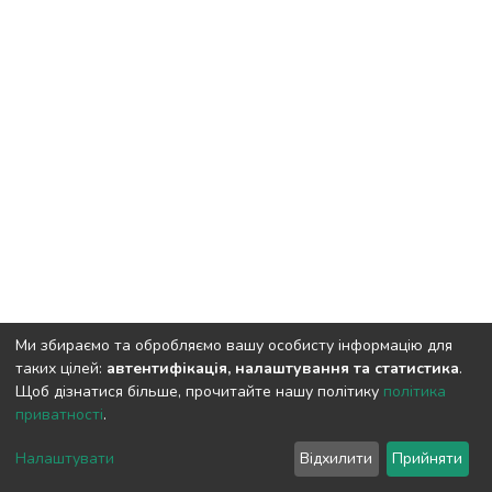
Ми збираємо та обробляємо вашу особисту інформацію для
таких цілей:
автентифікація, налаштування та статистика
.
Щоб дізнатися більше, прочитайте нашу політику
політика
приватності
.
DSpace software
copyright © 2009-2026
LYRASIS
Cookie
Privacy
End User
Send
Налаштувати
Відхилити
Прийняти
settings
policy
Agreement
Feedback