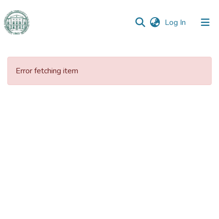
(current)
Log In
Communities
&
Error fetching item
Collections
All of DSpace
Statistics