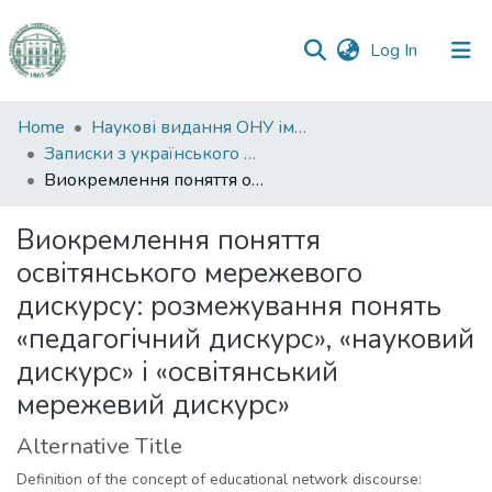
(current)
Log In
Communities
Home
Наукові видання ОНУ імені І. І. Мечникова
&
Записки з українського мовознавства
Collections
Виокремлення поняття освітянського мережевого дискурсу: розмежування понять «педагогічний дискурс», «науковий дискурс» і «освітянський мережевий дискурс»
All of DSpace
Виокремлення поняття
освітянського мережевого
Statistics
дискурсу: розмежування понять
«педагогічний дискурс», «науковий
дискурс» і «освітянський
мережевий дискурс»
Alternative Title
Definition of the concept of educational network discourse: