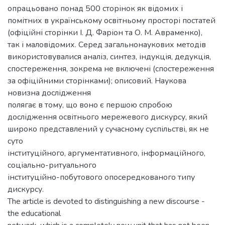
опрацьовано понад 500 сторінок як відомих і
помітних в українському освітньому просторі постатей
(офіційні сторінки І. Д. Фаріон та О. М. Авраменко),
так і маловідомих. Серед загальнонаукових методів
використовувалися аналіз, синтез, індукція, дедукція,
спостереження, зокрема не включені (спостереження
за офіційними сторінками); описовий. Наукова
новизна дослідження
полягає в тому, що воно є першою спробою
дослідження освітнього мережевого дискурсу, який
широко представлений у сучасному суспільстві, як не
суто
інституційного, аргументативного, інформаційного,
соціально-ритуального
інституційно-побутового опосередкованого типу
дискурсу.
The article is devoted to distinguishing a new discourse -
the educational