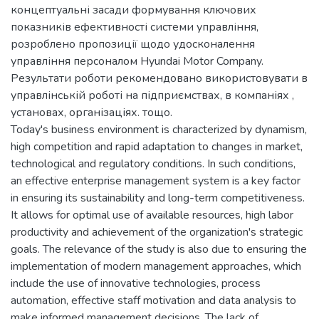
концептуальні засади формування ключових
показників ефективності системи управління,
розроблено пропозиції щодо удосконалення
управління персоналом Hyundai Motor Company.
Результати роботи рекомендовано використовувати в
управлінській роботі на підприємствах, в компаніях ,
установах, організаціях. тощо.
Today's business environment is characterized by dynamism,
high competition and rapid adaptation to changes in market,
technological and regulatory conditions. In such conditions,
an effective enterprise management system is a key factor
in ensuring its sustainability and long-term competitiveness.
It allows for optimal use of available resources, high labor
productivity and achievement of the organization's strategic
goals. The relevance of the study is also due to ensuring the
implementation of modern management approaches, which
include the use of innovative technologies, process
automation, effective staff motivation and data analysis to
make informed management decisions. The lack of