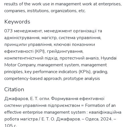
results of the work use in management work at enterprises,
companies, institutions, organizations, etc.
Keywords
073 менеджмент
,
менеджмент організації та
адміністрування
,
магістр
,
система управління
,
принципи управління
,
ключові показники
ефективності (КРІ)
,
грейдингування
,
компетентністний підхід
,
протестний аналіз
,
Hyundai
Motor Company
,
management system
,
management
principles
,
key performance indicators (KPIs)
,
grading
,
competency-based approach
,
prototype analysis
Citation
Джафаров, Е. Т. огли. Формування ефективної
системи управління підприємством = Formation of an
effective enterprise management system : кваліфікаційна
робота магістра / Е. Т. О. Джафаров. – Одеса, 2024. –
105 с.