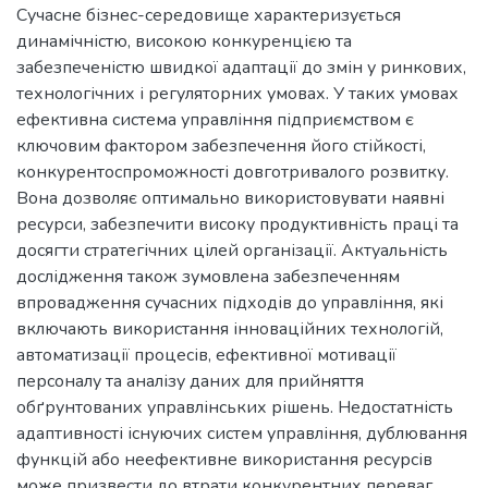
Сучасне бізнес-середовище характеризується
динамічністю, високою конкуренцією та
забезпеченістю швидкої адаптації до змін у ринкових,
технологічних і регуляторних умовах. У таких умовах
ефективна система управління підприємством є
ключовим фактором забезпечення його стійкості,
конкурентоспроможності довготривалого розвитку.
Вона дозволяє оптимально використовувати наявні
ресурси, забезпечити високу продуктивність праці та
досягти стратегічних цілей організації. Актуальність
дослідження також зумовлена забезпеченням
впровадження сучасних підходів до управління, які
включають використання інноваційних технологій,
автоматизації процесів, ефективної мотивації
персоналу та аналізу даних для прийняття
обґрунтованих управлінських рішень. Недостатність
адаптивності існуючих систем управління, дублювання
функцій або неефективне використання ресурсів
може призвести до втрати конкурентних переваг