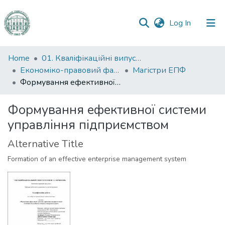
(current)
Log In
Communities
Home
01. Кваліфікаційні випускні роботи здобувачів вищої освіти
&
Економіко-правовий факультет
Магістри ЕПФ
Collections
Формування ефективної системи управління підприємством
All of DSpace
Формування ефективної системи
управління підприємством
Statistics
Alternative Title
Formation of an effective enterprise management system