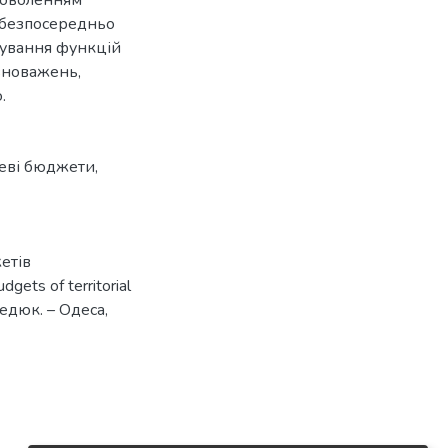
 безпосередньо
дування функцій
вноважень,
.
еві бюджети
,
етів
gets of territorial
Медюк. – Одеса,