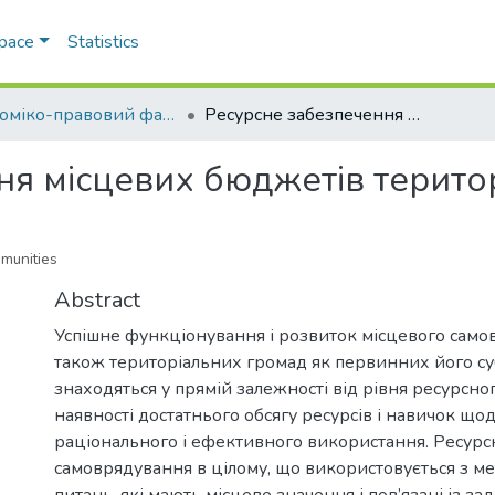
Space
Statistics
Економіко-правовий факультет
Ресурсне забезпечення місцевих бюджетів територіальних громад
ня місцевих бюджетів терито
mmunities
Abstract
Успішне функціонування і розвиток місцевого само
також територіальних громад як первинних його суб
знаходяться у прямій залежності від рівня ресурсно
наявності достатнього обсягу ресурсів і навичок щод
раціонального і ефективного використання. Ресурс
самоврядування в цілому, що використовується з м
питань, які мають місцеве значення і пов’язані із з