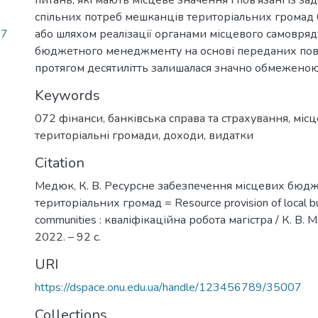
спільних потреб мешканців територіальних громад
27
або шляхом реалізації органами місцевого самовря
бюджетного менеджменту на основі переданих по
протягом десятилітть залишалася значно обмеженою
Keywords
072 фінанси, банківська справа та страхування
,
місц
територіальні громади
,
доходи
,
видатки
Citation
Медюк, К. В. Ресурсне забезпечення місцевих бюдж
територіальних громад = Resource provision of local bud
communities : кваліфікаційна робота магістра / К. В. 
2022. – 92 с.
URI
https://dspace.onu.edu.ua/handle/123456789/35007
Collections