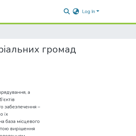
Log In
ріальних громад
врядування, а
’єктів
го забезпечення –
о їх
на база місцевого
етою вирішення
адоволенням