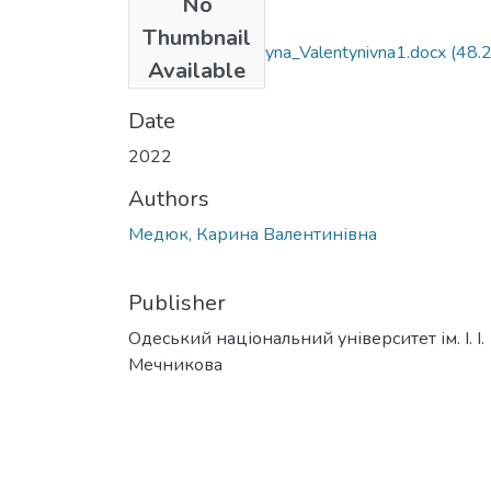
No
Files
Thumbnail
072_Medyuk_Karyna_Valentynivna1.docx
(48.
Available
KB)
Date
2022
Authors
Медюк, Карина Валентинівна
Publisher
Одеський національний університет ім. І. І.
Мечникова