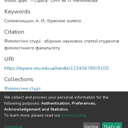
Філол. фак. . – Одеса : ОНУ ім. І.І. Мечникова
Keywords
Солженицын, А. И.
,
Красное колесо
Citation
Філологічні студії : збірник наукових статей студентів
філологічного факультету
URI
https://dspace.onu.edu.ua/handle/123456789/5105
Collections
Філологічні студії
We collect and process your personal information for the
Full item page
following purposes:
Authentication, Preferences,
Acknowledgement and Statistics
.
To learn more, please read our
privacy policy
.
DSpace software
copyright © 2009-2026
LYRASIS
Cookie
Privacy
End User
Send
Customize
Decline
That's ok