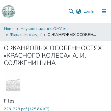
(current)
Log In
Communities
Home
Наукові видання ОНУ імені І. І. Мечникова
&
Філологічні студії
О ЖАНРОВЫХ ОСОБЕННОСТЯХ «КРАСНОГО КОЛЕСА» А. И. СОЛЖЕНИЦЫНА
Collections
О ЖАНРОВЫХ ОСОБЕННОСТЯХ
All of DSpace
«КРАСНОГО КОЛЕСА» А. И.
СОЛЖЕНИЦЫНА
Statistics
Files
223-229.pdf
(125.84 KB)