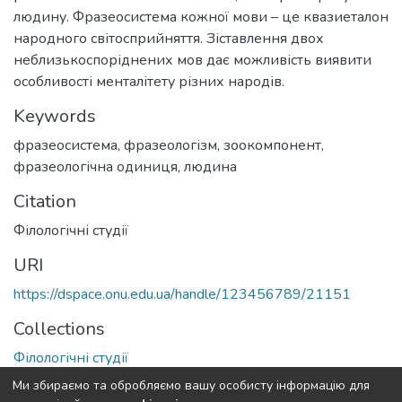
людину. Фразеосистема кожної мови – це квазиеталон
народного світосприйняття. Зіставлення двох
неблизькоспоріднених мов дає можливість виявити
особливості менталітету різних народів.
Keywords
фразеосистема
,
фразеологізм
,
зоокомпонент
,
фразеологічна одиниця
,
людина
Citation
Філологічні студії
URI
https://dspace.onu.edu.ua/handle/123456789/21151
Collections
Філологічні студії
Ми збираємо та обробляємо вашу особисту інформацію для
Full item page