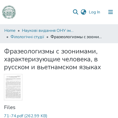
(current)
Log In
Communities
Home
Наукові видання ОНУ імені І. І. Мечникова
&
Філологічні студії
Фразеологизмы с зоонимами, характеризующие человека, в русском и вьетнамском языках
Collections
Фразеологизмы с зоонимами,
All of DSpace
характеризующие человека, в
русском и вьетнамском языках
Statistics
Files
71-74.pdf
(262.99 KB)