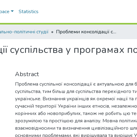
Space
Statistics
льно-політичні студії
Проблеми консолідації суспільства у програмах політичних партій України
ї суспільства у програмах по
Abstract
Проблема суспільної консолідації є актуальною для 
суспільства, тим більш для суспільства перехідного т
українське. Визнання українців як окремої нації та
сучасній території України інших етносів, незалежно 
корінних або новоприбулих, також не робить цю те
зрозумілою та простішою для аналізу. Мовна політик
взаємовідносини та визначення цивілізаційного шл
основними проблемами, які вирішувала та вирішує У