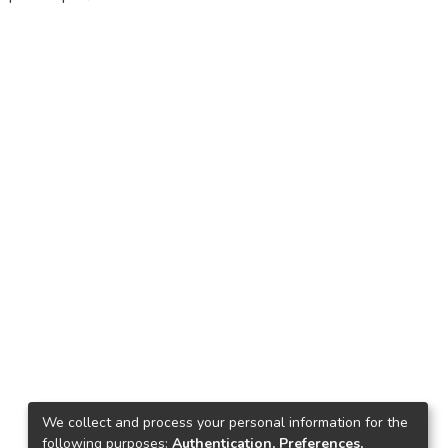
We collect and process your personal information for the
following purposes:
Authentication, Preferences,