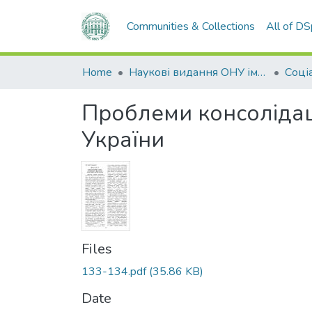
Communities & Collections
All of D
Home
Наукові видання ОНУ імені І. І. Мечникова
Соціа
Проблеми консолідаці
України
Files
133-134.pdf
(35.86 KB)
Date