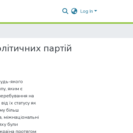
Log In
літичних партій
будь-якого
ипу, яким є
 перебування на
від їх статусу як
му більш
а, міжнаціональні
яху були
країна протягом