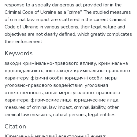
response to a socially dangerous act provided for in the
Criminal Code of Ukraine as a “crime”. The studied measures
of criminal law impact are scattered in the current Criminal
Code of Ukraine in various sections, their legal nature and
objectives are not clearly defined, which greatly complicates
their enforcement
Keywords
заходи кримінально-правового впливу
,
кримінальна
відповідальнієть
,
інші заходи кримінально-правового
характеру
,
фізичні особи
,
юридичні особи
,
меры
уголовно-правового воздействия
,
уголовная
ответственность
,
иные меры уголовно-правового
характера
,
физические лица
,
юридические лица
,
measures of criminal law impact
,
criminal liability
,
other
criminal law measures
,
natural persons
,
legal entities
Citation
Юридичний науковий електронний жунал: