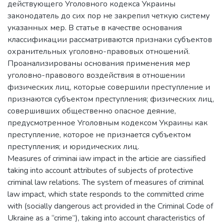
действующего Уголовного кодекса Украины
законодатель до сих пор не закрепил четкую систему
указанных мер. В статье в качестве основания
классификации рассматриваются признаки субъектов
охранительных уголовно-правовых отношений.
Проанализированы основания применения мер
уголовно-правового воздействия в отношении
физических лиц, которые совершили преступление и
признаются субъектом преступления; физических лиц,
совершивших общественно опасное деяние,
предусмотренное Уголовным кодексом Украины как
преступление, которое не признается субъектом
преступления; и юридических лиц.
Measures of criminai iaw impact in the articie are ciassified
taking into account attributes of subjects of protective
criminal law relations. The system of measures of criminal
law impact, which state responds to the committed crime
with (socially dangerous act provided in the Criminal Code of
Ukraine as a “crime”), taking into account characteristics of