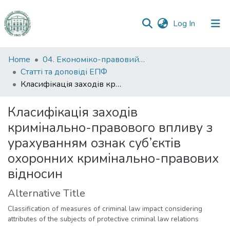
(current)
Log In
Communities
Home
04. Економіко-правовий факультет
&
Статті та доповіді ЕПФ
Collections
Класифікація заходів кримінально-правового впливу з урахуванням ознак суб’єктів охоронних кримінально-правових відносин
All of DSpace
Класифікація заходів
кримінально-правового впливу з
Statistics
урахуванням ознак суб’єктів
охоронних кримінально-правових
відносин
Alternative Title
Classification of measures of criminal law impact considering
attributes of the subjects of protective criminal law relations