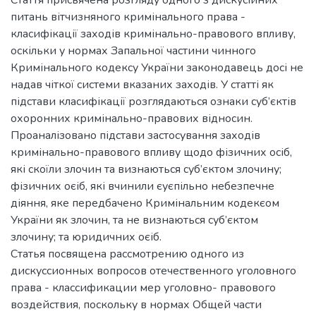
питань вітчизняного кримінального права -
класифікації заходів кримінально-правового впливу,
оскільки у нормах Запальної частини чинного
Кримінального кодексу України законодавець досі не
надав чіткої системи вказаних заходів. У статті як
підстави класифікації розглядаються ознаки суб’єктів
охоронних кримінально-правових відносин.
Проаналізовано підстави застосування заходів
кримінально-правового впливу щодо фізичних осіб,
які скоїли злочин та визнаються суб’єктом злочину;
фізичних оєіб, які вчинили єуєпільно небезпечне
діяння, яке передбачено Кримінальним кодекєом
України як злочин, та не визнаються суб’єктом
злочину; та юридичних оєіб.
Статья посвящена рассмотрению одного из
дискуссионных вопросов отечественного уголовного
права - классификации мер уголовно- правового
воздействия, поскольку в нормах Общей части