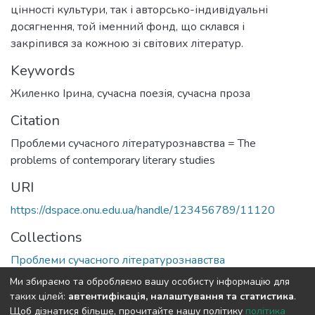
цінності культури, так і авторсько-індивідуальні
досягнення, той іменний фонд, що склався і
закріпився за кожною зі світових літератур.
Keywords
Жиленко Ірина
,
сучасна поезія
,
сучасна проза
Citation
Проблеми сучасного літературознавства = The
problems of contemporary literary studies
URI
https://dspace.onu.edu.ua/handle/123456789/11120
Collections
Проблеми сучасного літературознавства
Ми збираємо та обробляємо вашу особисту інформацію для
Full item page
таких цілей:
автентифікація, налаштування та статистика
.
Щоб дізнатися більше, прочитайте нашу політику
політика