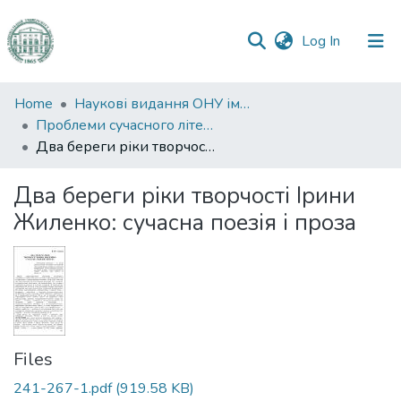
(current)
Log In
Communities
Home
Наукові видання ОНУ імені І. І. Мечникова
&
Проблеми сучасного літературознавства
Collections
Два береги ріки творчості Ірини Жиленко: сучасна поезія і проза
All of DSpace
Два береги ріки творчості Ірини
Жиленко: сучасна поезія і проза
Statistics
Files
241-267-1.pdf
(919.58 KB)