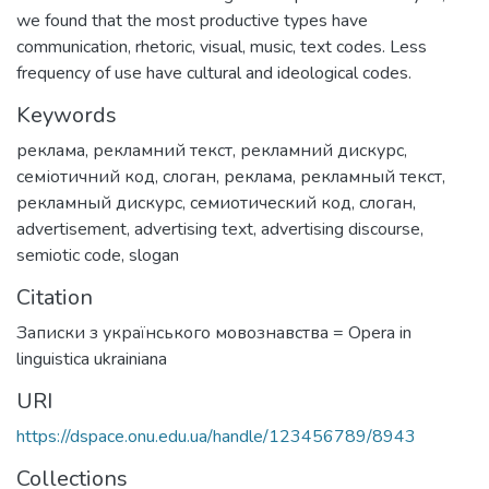
we found that the most productive types have
communication, rhetoric, visual, music, text codes. Less
frequency of use have cultural and ideological codes.
Keywords
реклама
,
рекламний текст
,
рекламний дискурс
,
семіотичний код
,
слоган
,
реклама
,
рекламный текст
,
рекламный дискурс
,
семиотический код
,
слоган
,
advertisement
,
advertising text
,
advertising discourse
,
semiotic code
,
slogan
Citation
Записки з українського мовознавства = Opera in
linguistica ukrainiana
URI
https://dspace.onu.edu.ua/handle/123456789/8943
Collections