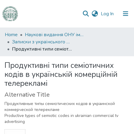
(current)
Log In
Communities
Home
Наукові видання ОНУ імені І. І. Мечникова
&
Записки з українського мовознавства
Collections
Продуктивні типи семіотичних кодів в українській комерційній телерекламі
All of DSpace
Продуктивні типи семіотичних
кодів в українській комерційній
Statistics
телерекламі
Alternative Title
Продуктивные типы семиотических кодов в украинской
коммерческой телерекламе
Productive types of semiotic codes in ukrainian commercial tv
advertising