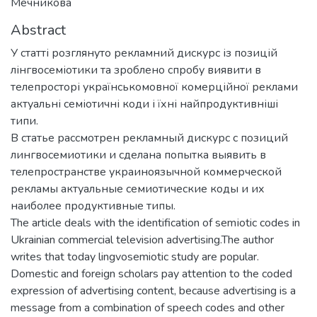
Мечникова
Abstract
У статті розглянуто рекламний дискурс із позицій
лінгвосеміотики та зроблено спробу виявити в
телепросторі українськомовної комерційної реклами
актуальні семіотичні коди і їхні найпродуктивніші
типи.
В статье рассмотрен рекламный дискурс с позиций
лингвосемиотики и сделана попытка выявить в
телепространстве украиноязычной коммерческой
рекламы актуальные семиотические коды и их
наиболее продуктивные типы.
The article deals with the identification of semіotic codes in
Ukrainian commercial television advertising.The author
writes that today lingvosemiotic study are popular.
Domestic and foreign scholars pay attention to the coded
expression of advertising content, because advertising is a
message from a combination of speech codes and other