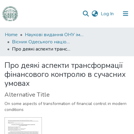
(current)
Log In
Communities
Home
Наукові видання ОНУ імені І. І. Мечникова
&
Вісник Одеського національного університету. Правознавство
Collections
Про деякі аспекти трансформації фінансового контролю в сучасних умовах
All of DSpace
Про деякі аспекти трансформації
фінансового контролю в сучасних
Statistics
умовах
Alternative Title
On some aspects of transformation of financial control in modern
conditions