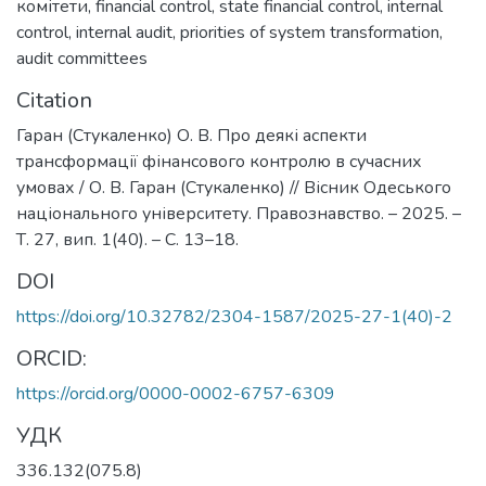
комітети
,
financial control
,
state financial control
,
internal
control
,
internal audit
,
priorities of system transformation
,
audit committees
Citation
Гаран (Стукаленко) О. В. Про деякі аспекти
трансформації фінансового контролю в сучасних
умовах / О. В. Гаран (Стукаленко) // Вісник Одеського
національного університету. Правознавство. – 2025. –
Т. 27, вип. 1(40). – С. 13–18.
DOI
https://doi.org/10.32782/2304-1587/2025-27-1(40)-2
ORCID:
https://orcid.org/0000-0002-6757-6309
УДК
336.132(075.8)