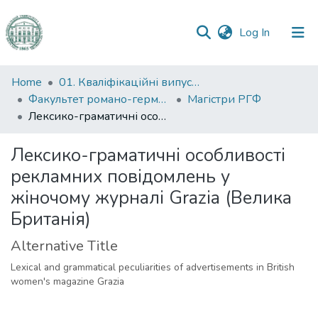
(current)
Log In
Communities
Home
01. Кваліфікаційні випускні роботи здобувачів вищої освіти
&
Факультет романо-германської філології
Магістри РГФ
Collections
Лексико-граматичні особливості рекламних повідомлень у жіночому журналі Grazia (Велика Британія)
All of DSpace
Лексико-граматичні особливості
рекламних повідомлень у
Statistics
жіночому журналі Grazia (Велика
Британія)
Alternative Title
Lexical and grammatical peculiarities of advertisements in British
women's magazine Grazia