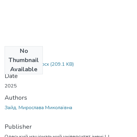
No
Files
Thumbnail
035.041_Зайд.docx
(209.1 KB)
Available
Date
2025
Authors
Зайд, Мирослава Миколаївна
Publisher
Одеський національний університет імені І. І.