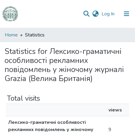
(current)
Log In
Communities
Home
Statistics
&
Collections
Statistics for Лексико-граматичні
особливості рекламних
All of DSpace
повідомлень у жіночому журналі
Grazia (Велика Британія)
Total visits
views
Лексико-граматичні особливості
рекламних повідомлень у жіночому
9