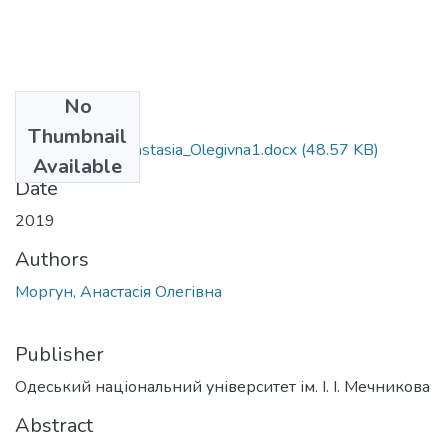
No
Files
Thumbnail
081_Morgun_Anastasia_Olegivna1.docx
(48.57 KB)
Available
Date
2019
Authors
Моргун, Анастасія Олегівна
Publisher
Одеський національний університет ім. І. І. Мечникова
Abstract