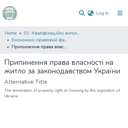
(current)
Log In
Communities
Home
01. Кваліфікаційні випускні роботи здобувачів вищої освіти
&
Економіко-правовий факультет
Collections
Припинення права власності на житло за законодавством України
All of DSpace
Припинення права власності на
житло за законодавством України
Statistics
Alternative Title
The termination of property right on housing by the legislation of
Ukraine