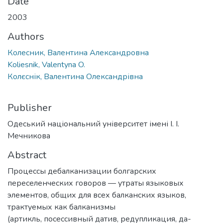
Date
2003
Authors
Колесник, Валентина Александровна
Koliesnik, Valentyna O.
Колєснік, Валентина Олександрівна
Publisher
Одеський національний університет імені І. І.
Мечникова
Abstract
Процессы дебалканизации болгарских
переселенческих говоров — утраты языковых
элементов, общих для всех балканских языков,
трактуемых как балканизмы
(артикль, посессивный датив, редупликация, да-