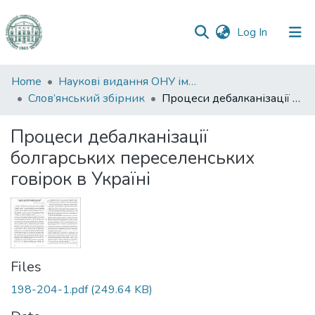
(current)
Log In
Communities
Home
Наукові видання ОНУ імені І. І. Мечникова
&
Слов’янський збірник
Процеси дебалканізації болгарських переселенських говірок в Україні
Collections
Процеси дебалканізації
All of DSpace
болгарських переселенських
говірок в Україні
Statistics
Files
198-204-1.pdf
(249.64 KB)