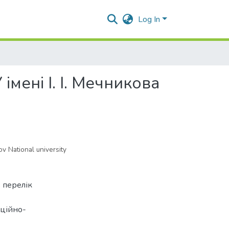
Log In
мені І. І. Мечникова
v National university
в перелік
аційно-