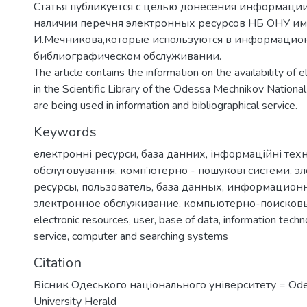
Статья публикуется с целью донесения информации
наличии перечня электронных ресурсов НБ ОНУ им
И.Мечникова,которые используются в информацио
библиографическом обслуживании.
The article contains the information on the availability of 
in the Scientific Library of the Odessa Mechnikov National
are being used in information and bibliographical service.
Keywords
електронні ресурси
,
база данних
,
інформаційні техн
обслуговування
,
комп’ютерно - пошукові системи
,
э
ресурсы
,
пользователь
,
база данных
,
информационн
электронное обслуживание
,
компьютерно-поисков
electronic resources
,
user
,
base of data
,
information techn
service
,
computer and searching systems
Citation
Вісник Одеського національного університету = Ode
University Herald