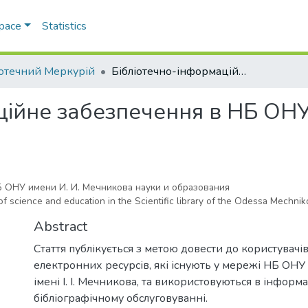
Space
Statistics
іотечний Меркурій
Бібліотечно-інформаційне забезпечення в НБ ОНУ імені І. І. Мечникова науки та освіти
ійне забезпечення в НБ ОНУ і
ОНУ имени И. И. Мечникова науки и образования
f science and education in the Scientific library of the Odessa Mechniko
Abstract
Стаття публікується з метою довести до користувачі
електронних ресурсів, які існують у мережі НБ ОНУ
імені І. І. Мечникова, та використовуються в інформ
бібліографічному обслуговуванні.