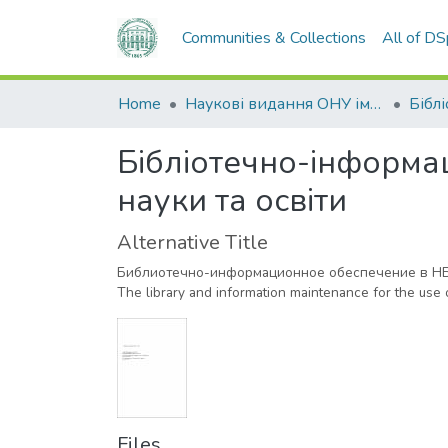
Communities & Collections
All of D
Home
Наукові видання ОНУ імені І. І. Мечникова
Бібл
Бібліотечно-інформац
науки та освіти
Alternative Title
Библиотечно-информационное обеспечение в НБ 
The library and information maintenance for the use o
Files