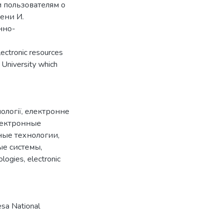
 пользователям о
ени И.
нно-
electronic resources
 University which
ології
,
електронне
лектронные
ые технологии
,
ые системы
,
ologies
,
electronic
sa National