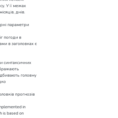
у. У її межах
ісяців, днів.
урні параметри
іг погоди в
ми в заголовках є
пи синтаксичних
ображають
ідбивають головну
дко
оловків прогнозів
implemented in
ch is based on