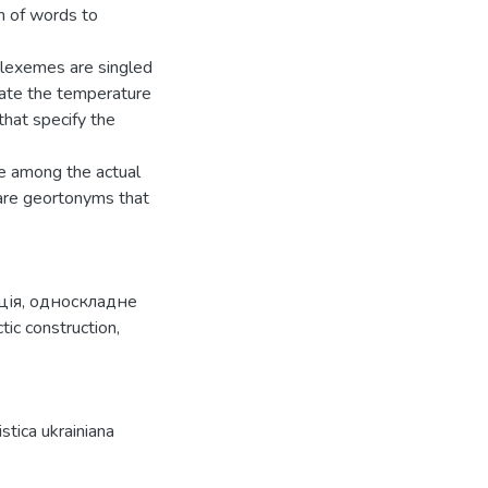
m of words to
t lexemes are singled
cate the temperature
hat specify the
ve among the actual
are geortonyms that
ція
,
односкладне
tic construction
,
tica ukrainiana