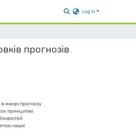
Log In
вків прогнозів
 в жанрі прогнозу
ькох принципах
обливостей
Метою нашої