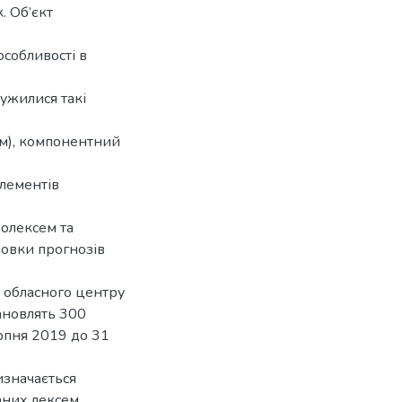
. Об’єкт
особливості в
лужилися такі
ем), компонентний
лементів
еолексем та
ловки прогнозів
о обласного центру
тановлять 300
рпня 2019 до 31
изначається
них лексем.