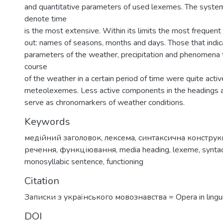
and quantitative parameters of used lexemes. The syste
denote time
is the most extensive. Within its limits the most frequen
out: names of seasons, months and days. Those that indi
parameters of the weather, precipitation and phenomena t
course
of the weather in a certain period of time were quite acti
meteolexemes. Less active components in the headings 
serve as chronomarkers of weather conditions.
Keywords
медійний заголовок
,
лексема
,
синтаксична конструк
речення
,
функціювання
,
media heading
,
lexeme
,
syntac
monosyllabic sentence
,
functioning
Citation
Записки з українського мовознавства = Opera in linguis
DOI