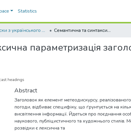
Space
Statistics
Записки з українського мовознавства
Семантична та синтаксична параметризація заголовків прогнозів погоди
сична параметризація заголо
cast headings
Abstract
Заголовок як елемент метеодискурсу, реалізованого
погоди, відбиває специфіку, що ґрунтується на кіл
висвітлення інформації. Йдеться про поєднання ос
наукового, публіцистичного та художнього стилів. 
розвідки є лексична та