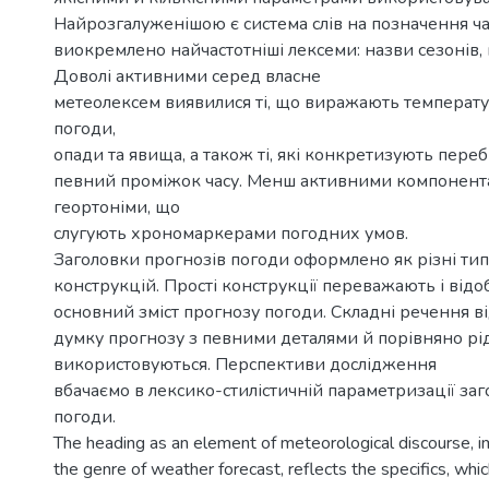
Найрозгалуженішою є система слів на позначення час
виокремлено найчастотніші лексеми: назви сезонів, м
Доволі активними серед власне
метеолексем виявилися ті, що виражають температ
погоди,
опади та явища, а також ті, які конкретизують переб
певний проміжок часу. Менш активними компонента
геортоніми, що
слугують хрономаркерами погодних умов.
Заголовки прогнозів погоди оформлено як різні ти
конструкцій. Прості конструкції переважають і від
основний зміст прогнозу погоди. Складні речення в
думку прогнозу з певними деталями й порівняно рі
використовуються. Перспективи дослідження
вбачаємо в лексико-стилістичній параметризації заг
погоди.
The heading as an element of meteorological discourse, 
the genre of weather forecast, reflects the specifics, whi