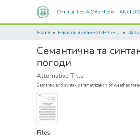
Communities & Collections
All of D
Home
Наукові видання ОНУ імені І. І. Мечникова
Семантична та синтак
погоди
Alternative Title
Semantic and syntax parametrization of weather fore
Files