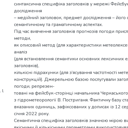
синтаксична специфіка заголовків у мережі Фейсбук
дослідження
– медійний заголовок, предмет дослідження – його 
семантичному та граматичному аспектах.
Під час вивчення заголовків прогнозів погоди прис
методи,
як описовий метод (для характеристики метеолекс
аналіз
(для встановлення семантики основних лексичних е
заголовків),
кількісні підрахунки (для з’ясування частотності мет
конструкцій). Джерельною базою послугували заго
погоди, репрезен-
І.
товані на фейсбук-сторінці начальника Черкаськог
з гідрометеорології В. Постриганя. Фактичну базу с
вказаних одиниць, зафіксованих у дописах із 12 се
січня 2022 року.
Семантична специфіка заголовків значною мірою в
якісними й кількісними параметрами використовува