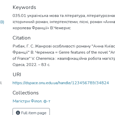
Keywords
035.01 українська мова та література
,
літературозна
історичний роман
,
інтертекстеми
,
пісні
,
роман «Анна
KB)
королева Франції» В.Чемерис
Citation
Рибак, Г. С. Жанрові особливості роману "Анна Київ
Франції" В. Черемиса = Genre features of the novel "A
of France" V. Cheremica : кваліфікаційна робота магістра
Одеса, 2022. – 83 с.
URI
І.
https://dspace.onu.edu.ua/handle/123456789/34824
Collections
Магістри Філол. ф-т
Full item page