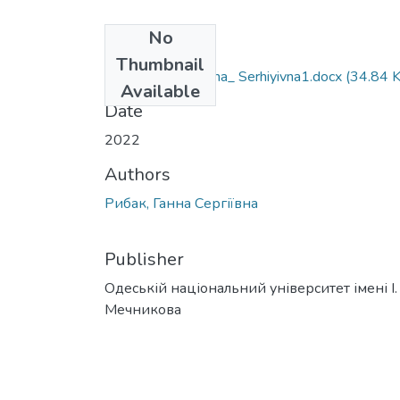
No
Files
Thumbnail
035_Rybak_ Hanna_ Serhiyivna1.docx
(34.84 
Available
Date
2022
Authors
Рибак, Ганна Сергіївна
Publisher
Одеській національний університет імені І. 
Мечникова