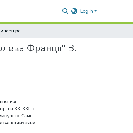
Log In
Жанрові особливості роману "Анна Київська - королева Франції" В. Черемиса
лева Франції" В.
їнської
р, на ХХ-ХХІ ст.
минулого. Саме
етує вітчизняну