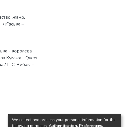
вство
,
жанр
,
 Київська –
ська - королева
nna Kyivska - Queen
 / Г. С. Рибак. –
We collect and process your personal information for the
following purposes:
Authentication, Preferences,