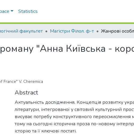
Space
Statistics
логічний факультет
Магістри Філол. ф-т
роману "Анна Київська - коро
of France" V. Cheremica
Abstract
Актуальність дослідження. Концепція розвитку укра
літератури, інтегрованої у світовий культурний прості
висуває потребу конструктивного переосмислення 
тому на сьогодні історична проза по-новому інтерпр
історію та її ключові постаті.