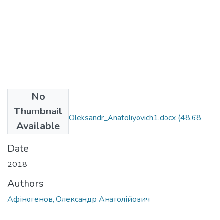
No
Files
Thumbnail
091_Afinogenov_Oleksandr_Anatoliyovich1.docx
(48.68
Available
KB)
Date
2018
Authors
Афіногенов, Олександр Анатолійович