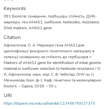
Keywords
091 біологія
,
соняшник
,
гербіциди
,
стійкість
,
ДНК-
маркери
,
ген AHAS1
,
sunflower
,
herbicides
,
resistance
,
DNA markers
,
AHAS1 gene
Citation
Афіногенов, О. А. Маркери гена AHAS1для
ідентифікації вихідного генетичного матеріалу в
селекції соняшнику на стійкість до гербіцидів =
Markers of AHAS1 gene for identification of initial genetic
material in sunflower selection to herbicide resistance / О.
А. Афіногенов; наук. кер. С. В. Чеботар; ОНУ ім. І.І.
Мечникова, Біол. ф-т, Каф. генетики та молекулярної
біології. – Одеса, 2018. – 55 с.
URI
https://dspace.onu.edu.ua/handle/123456789/27375