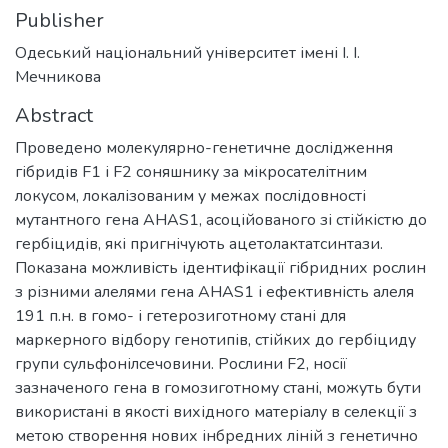
Publisher
Одеський національний університет імені І. І.
Мечникова
Abstract
Проведено молекулярно-генетичне дослідження
гібридів F1 і F2 соняшнику за мікросателітним
локусом, локалізованим у межах послідовності
мутантного гена AHAS1, асоційованого зі стійкістю до
гербіцидів, які пригнічують ацетолактатсинтази.
Показана можливість ідентифікації гібридних рослин
з різними алелями гена AHAS1 і ефективність алеля
191 п.н. в гомо- і гетерозиготному стані для
маркерного відбору генотипів, стійких до гербіциду
групи сульфонілсечовини. Рослини F2, носії
зазначеного гена в гомозиготному стані, можуть бути
використані в якості вихідного матеріалу в селекції з
метою створення нових інбредних ліній з генетично