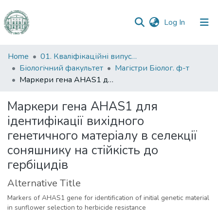
(current)
Log In
Communities
Home
01. Кваліфікаційні випускні роботи здобувачів вищої освіти
&
Біологічний факультет
Магістри Біолог. ф-т
Collections
Маркери гена AHAS1 для ідентифікації вихідного генетичного матеріалу в селекції соняшнику на стійкість до гербіцидів
All of DSpace
Маркери гена AHAS1 для
ідентифікації вихідного
Statistics
генетичного матеріалу в селекції
соняшнику на стійкість до
гербіцидів
Alternative Title
Markers of AHAS1 gene for identification of initial genetic material
in sunflower selection to herbicide resistance