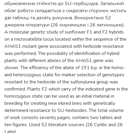
обумовленою стійкістю до SU-гербіцидів. Загальний
обсяг роботи складається з сімдесяти сторінок, містить
дві таблиці та десять рисунків. Використано 52
джерела літератури (26 кирилицею і 26 латиницею).
A molecular genetic study of sunflower F1 and F2 hybrids
on a microsatellite locus located within the sequence of the
AHAS1 mutant gene associated with herbicide resistance
was performed. The possibility of identification of hybrid
plants with different alleles of the AHAS1 gene was
shown. The efficiency of the allele of 191 b.p. in the homo-
and heterozygous state for marker selection of genotypes
resistant to the herbicide of the sulfonylurea group was
confirmed. Plants F2 which carry of the indicated gene in the
homozygous state can be used as an initial material in
breeding for creating new inbred lines with genetically
determined resistance to SU-herbicides. The total volume
of work consists seventy pages, contains two tables and
ten figures. Used 52 literature sources (26 Cyrillic and 26
Latin).