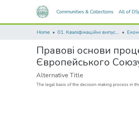
Communities & Collections
All of D
Home
01. Кваліфікаційні випускні роботи здобувачів вищої освіти
Правові основи проце
Європейського Союз
Alternative Title
The legal basis of the decision-making process in th