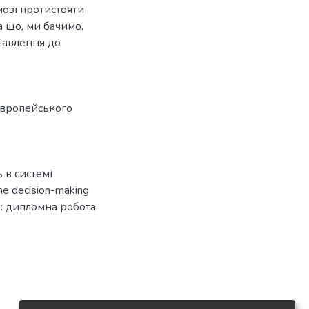
змозі протистояти
 що, ми бачимо,
ставлення до
 Європейського
 в системі
he decision-making
on : дипломна робота