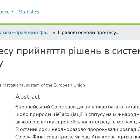
Space
Statistics
Економіко-правовий факультет
Правові основи процесу прийняття рішень в системі інститутів Європейського Союзу
су прийняття рішень в системі
у
e institutional system of the European Union
Abstract
Європейський Союз завжди викликав багато питань
щодо природи цієї асоціації, її статусу на міжнародн
шляхів розвитку європейської інтеграції в межах ць
В останні роки неодноразово пророкували розпад 
Союзу. Фінансова криза, міграційна криза, криза по