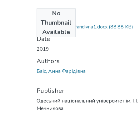
No
Files
Thumbnail
081_Bais_Anna_Faridivna1.docx
(88.88 KB)
Available
Date
2019
Authors
Баіс, Анна Фарідівна
Publisher
Одеський національний університет ім. І. І.
Мечникова