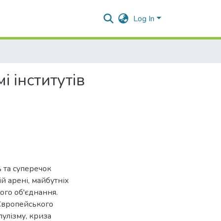
Log In
 інститутів
 та суперечок
ій арені, майбутніх
ого об'єднання.
Європейського
пулізму, криза