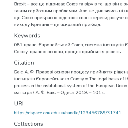
Brexit – все це підриває Союз та віру в те, що він в 
таким серйозним проблемам. Але не дивлячись ні на
що Союз прекрасно відстоює свої інтереси; рішуче 
виходу Британії – це яскравий приклад.
Keywords
081 право
,
Європейський Союз
,
система інститутів
Союзу
,
правові основи
,
процес прийняття рішень
Citation
Баіс, А. Ф. Правові основи процесу прийняття рішень
інститутів Європейського Союзу = The legal basis of t
process in the institutional system of the European Uni
магістра / А. Ф. Баіс. – Одеса, 2019. – 101 с.
URI
https://dspace.onu.edu.ua/handle/123456789/31741
Collections